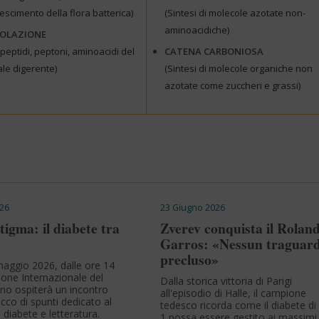
escimento della flora batterica)
(Sintesi di molecole azotate non-
aminoacidiche)
OLAZIONE
ipeptidi, peptoni, aminoacidi del
CATENA
CARBONIOSA
le digerente)
(Sintesi di molecole organiche non
azotate come zuccheri e grassi)
26
23 Giugno 2026
stigma: il diabete tra
Zverev conquista il Rolan
Garros: «Nessun traguard
precluso»
aggio 2026, dalle ore 14
Salone Internazionale del
Dalla storica vittoria di Parigi
ino ospiterà un incontro
all'episodio di Halle, il campione
ricco di spunti dedicato al
tedesco ricorda come il diabete di 
 diabete e letteratura.
1 possa essere gestito ai massimi