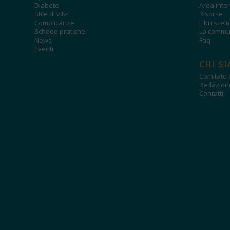
Diabete
Area inter
Stile di vita
Risorse
Complicanze
Libri scelt
Schede pratiche
La commun
News
Faq
Eventi
CHI S
Comitato s
Redazion
Contatti