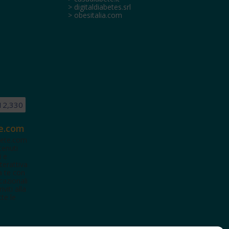
> digitaldiabetes.srl
> obesitalia.com
12,330
e.com
ete.com
tenuti
i e
terattiva
a te con
cazionali
iviti alla
te le