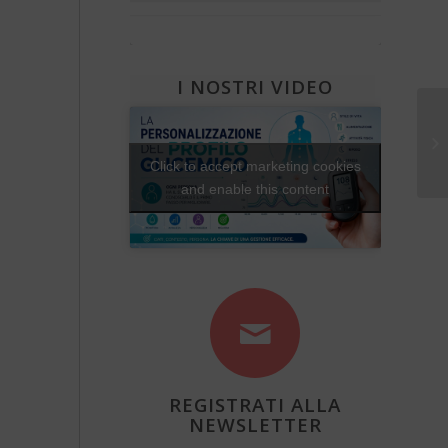
Che fantastica storia è la vita
Diabete e attività fisica
Una Vita Su Misura
I NOSTRI VIDEO
Pr
Click to accept marketing cookies
and enable this content
REGISTRATI ALLA
NEWSLETTER