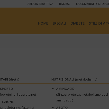
AREA INTERATTIVA
RISORSE
LA COMMUNITY DI DIAB
HOME
SPECIALI
DIABETE
STILE DI VIT
TARI (dieta)
NUTRIZIONALI (metabolismo)
ASPORTO
AMINOACIDI
foproteine, lipoproteine)
(Sintesi proteica, metabolismo degli
aminoacidi)
TEZIONE
unoglobuline, fattori di
AZOTO