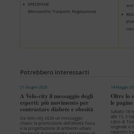
SPECIFICHE
accr
(Meccaniche, Trasporto, Regolazione)
REG
(Pol
cana
Potrebbero interessarti
21 Giugno 2026
14 Maggio 20
A Velo-city il messaggio degli
Oltre lo 
esperti: più movimento per
le pagine
contrastare diabete e obesità
Sabato 16 m
alle 15, il 
Da Velo-city 2026 un messaggio
Libro di Tor
chiaro: la promozione dell’attività fisica
originale e 
e la progettazione di ambienti urbani
rapporto tra
favorevoli al movimento assumono un