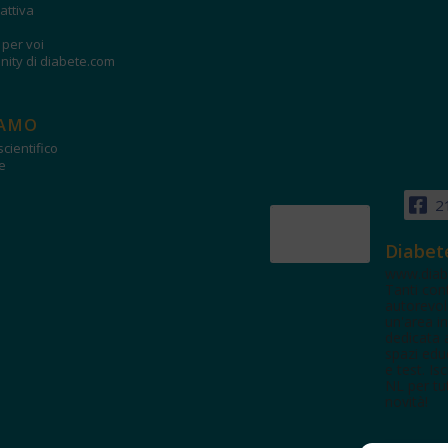
attiva
i per voi
ity di diabete.com
IAMO
cientifico
e
2
Diabet
www.diab
Tanti con
autorevol
un'area in
dedicata 
spazi edu
e test. Iscr
NL per tut
novità!