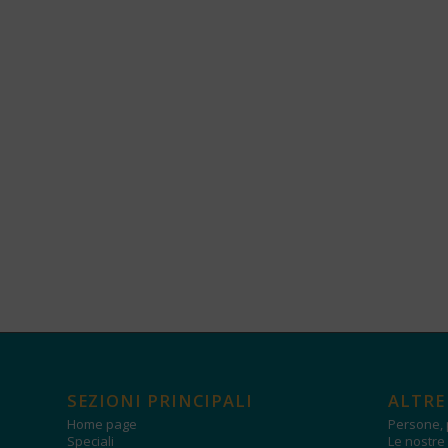
SEZIONI PRINCIPALI
ALTRE
Home page
Persone, 
Speciali
Le nostre 