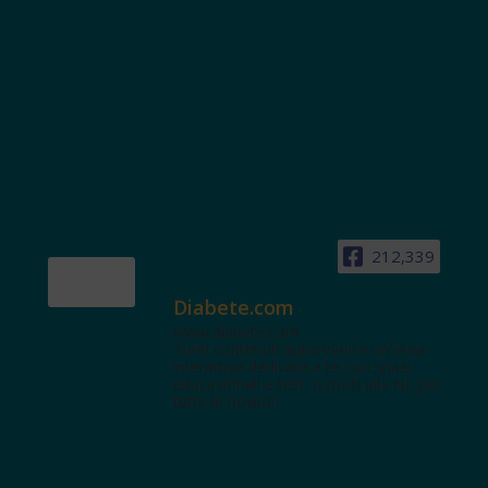
212,339
Diabete.com
www.diabete.com
Tanti contenuti autorevoli e un'area
interattiva dedicata a te con spazi
educazionali e test. Iscriviti alla NL per
tutte le novità!