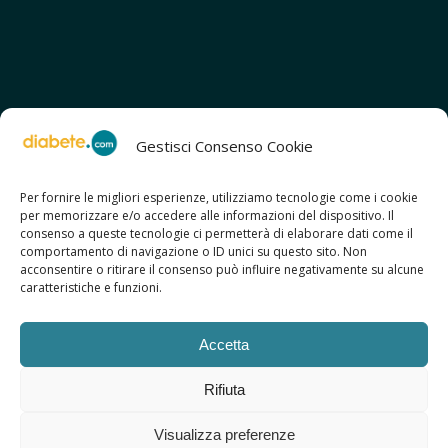
Gestisci Consenso Cookie
Per fornire le migliori esperienze, utilizziamo tecnologie come i cookie
per memorizzare e/o accedere alle informazioni del dispositivo. Il
SCOPRI ANCHE:
consenso a queste tecnologie ci permetterà di elaborare dati come il
> ilmiodiabete.com
comportamento di navigazione o ID unici su questo sito. Non
> casadiabete.it
acconsentire o ritirare il consenso può influire negativamente su alcune
> digitaldiabetes.srl
caratteristiche e funzioni.
> obesitalia.com
Accetta
Rifiuta
© 2026 Copyright - Diabete.com
Visualizza preferenze