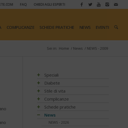
ETE.COM
FAQ
CHIEDI AGLI ESPERTI
A
COMPLICANZE
SCHEDE PRATICHE
NEWS
EVENTI
Sei in:
Home
/
News
/
NEWS - 2009
Speciali
Antiossidanti e radicali liberi
Diabete
Assistenza e diabete
Impatto socio-sanitario
Stile di vita
Associazioni di pazienti con diabete
Conoscere il diabete
Mondo, Europa
Linee guida e consigli
Complicanze
Automonitoraggio glicemia
Terapia
Italia
Che cos'è il diabete
Ambiente
Artrite reumatoide
Schede pratiche
tano
Centenario dell'insulina
Psicologia
Regioni
Sintesi e ruolo dell'insulina
Terapia del diabete
A tavola con il diabete
Chetoacidosi
Adesione terapia
News
COVID-19 e diabete
Donna e mamma
Tutto sulla glicemia
Terapia dell'obesità
Movimento
Acqua e bevande
Complicanze oculari - Retinopatia
Alimentazione
dano
NEWS - 2026
Diabete e obesità
Fattori di rischio
Metformina e altre terapie
Diabete al femminile
Fumo
Alimentazione del futuro
Attività fisica e sport
Complicanze sistema digerente