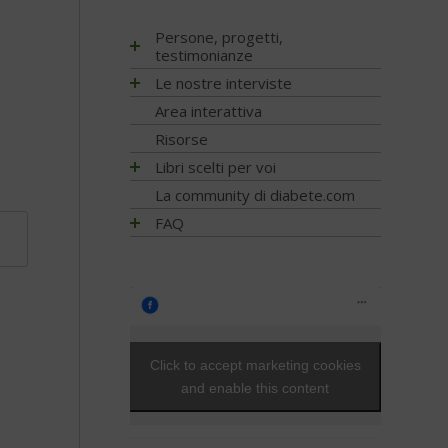
Persone, progetti,
EVENTI - 2026
testimonianze
EVENTI - 2025
Matteo Porru. L’incontro con il
Le nostre interviste
EVENTI - 2024
giovane scrittore cagliaritano con
Progetti
Area interattiva
diabete tipo 1
EVENTI - 2023
Ricerca
Diabete tipo 1 non ti voglio
EVENTI - 2022
Risorse
Psicologia
Stilnuovo: la palestra della Salute
EVENTI - 2021
Libri scelti per voi
Il mio diabete: vocazione alla
Nutrizione
EVENTI - 2020
Alimentazione
La community di diabete.com
ricerca… con un tocco di poesia
Diagnosi
EVENTI - 2019
Attività fisica
Team Novo-Nordisk Milano-
FAQ
Prevenzione e Terapia
EVENTI - 2018
Sanremo
Guide generali
FAQ - Scoprire di avere il diabete
Complicanze
EVENTI - 2017
For a piece of cake
Psicologia
Capire il diabete
Cani per diabetici
EVENTI - 2016
Trip Therapy Blog Claudio Pelizzeni
Tecnologia
Bambini e diabete
Application
EVENTI - 2015
Greendogs
Testimonianze
Il controllo del diabete
EVENTI - 2014
Fabio Braga
Ipoglicemia
EVENTI - 2013
T’Ai Chi Ch’Uan - Un’ avventura… nel
Click to accept marketing cookies
Diabete e donna
benessere
EVENTI - 2012
and enable this content
Da Alba a Gibilterra, in bicicletta.
Gravidanza e diabete
EVENTI - 2010
Dopo 48 anni di DT1 si può!
Diabete, cuore e vasi
Che fantastica storia è la vita
Diabete e attività fisica