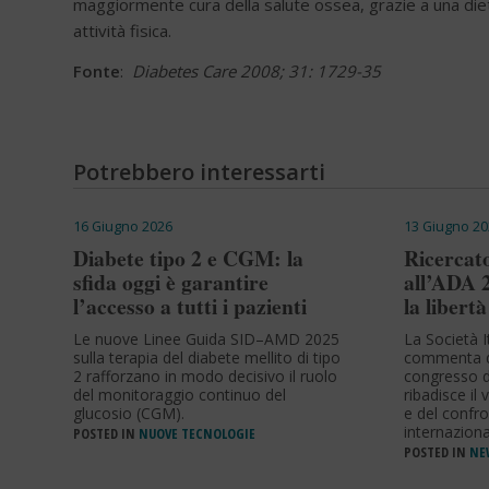
maggiormente cura della salute ossea, grazie a una diet
attività fisica.
Fonte
:
Diabetes Care 2008; 31: 1729-35
Potrebbero interessarti
16 Giugno 2026
13 Giugno 20
Diabete tipo 2 e CGM: la
Ricercato
sfida oggi è garantire
all’ADA 
l’accesso a tutti i pazienti
la libertà
Le nuove Linee Guida SID–AMD 2025
La Società I
sulla terapia del diabete mellito di tipo
commenta q
2 rafforzano in modo decisivo il ruolo
congresso d
del monitoraggio continuo del
ribadisce il 
glucosio (CGM).
e del confro
internaziona
POSTED IN
NUOVE TECNOLOGIE
POSTED IN
NEW