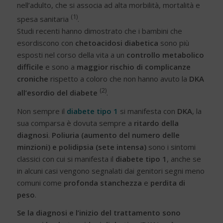
nell’adulto, che si associa ad alta morbilità, mortalità e
(1)
spesa sanitaria
.
Studi recenti hanno dimostrato che i bambini che
esordiscono con
chetoacidosi diabetica
sono più
esposti nel corso della vita a un
controllo metabolico
difficile
e sono a
maggior rischio di complicanze
croniche
rispetto a coloro che non hanno avuto la
DKA
(2)
all’esordio del diabete
.
Non sempre il
diabete tipo 1
si manifesta con
DKA
, la
sua comparsa è dovuta sempre a
ritardo della
diagnosi
.
Poliuria (aumento del numero delle
minzioni) e polidipsia (sete intensa)
sono i sintomi
classici con cui si manifesta il
diabete tipo 1
, anche se
in alcuni casi vengono segnalati dai genitori segni meno
comuni come
profonda stanchezza
e
perdita di
peso
.
Se la diagnosi e l’inizio del trattamento sono