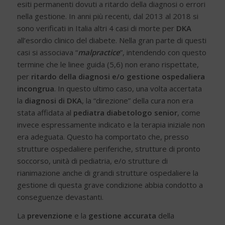
esiti permanenti dovuti a ritardo della diagnosi o errori
nella gestione. In anni più recenti, dal 2013 al 2018 si
sono verificati in Italia altri 4 casi di morte per
DKA
all’esordio clinico del diabete. Nella gran parte di questi
casi si associava “
malpractice
”, intendendo con questo
termine che le linee guida (5,6) non erano rispettate,
per
ritardo della diagnosi e/o gestione ospedaliera
incongrua
. In questo ultimo caso, una volta accertata
la
diagnosi di DKA
, la “direzione” della cura non era
stata affidata al
pediatra diabetologo senior
, come
invece espressamente indicato e la terapia iniziale non
era adeguata. Questo ha comportato che, presso
strutture ospedaliere periferiche, strutture di pronto
soccorso, unità di pediatria, e/o strutture di
rianimazione anche di grandi strutture ospedaliere la
gestione di questa grave condizione abbia condotto a
conseguenze devastanti.
La
prevenzione
e la
gestione accurata
della