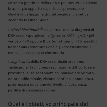
corretta gestione della DKA
e per mettere in campo
le azioni più opportune per la sua prevenzione.
Qual è la definizione di chetoacidosi diabetica
secondo le Linee Guida?
(5)
I
criteri biochimici
che permettono la
diagnosi di
DKA
sono: •
iperglicemia
(glicemia >200mg/dl); •
pH
venoso
<7.0 oppure
Bicarbonati sierici
<15 mmol/l; •
Ketonemia
(concentrazione di β-idrossibutirrato ≥3
mmol/l) o presenza di
chetonuria
.
I
segni clinici
della DKA
sono:
disidratazione,
tachicardia, tachipnea, respirazione difficoltosa e
profonda, alito acetonemico, nausea e/o vomito,
dolore addominale, visione confusa, sonnolenza,
progressiva riduzione del livello di coscienza,
perdita di coscienza (coma).
Qual è l’obiettivo principale del