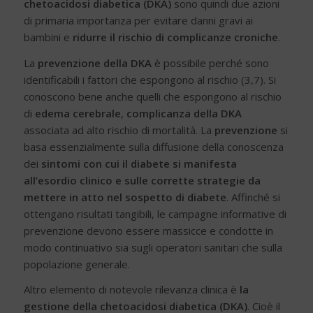
chetoacidosi diabetica (DKA)
sono quindi due azioni
di primaria importanza per evitare danni gravi ai
bambini e
ridurre il rischio di
complicanze croniche
.
La
prevenzione della DKA
è possibile perché sono
identificabili i fattori che espongono al rischio (3,7). Si
conoscono bene anche quelli che espongono al rischio
di
edema cerebrale
,
complicanza della DKA
associata ad alto rischio di mortalità. La
prevenzione
si
basa essenzialmente sulla diffusione della conoscenza
dei
sintomi con cui il diabete si manifesta
all’esordio clinico e sulle corrette strategie da
mettere in atto nel sospetto di diabete
. Affinché si
ottengano risultati tangibili, le campagne informative di
prevenzione devono essere massicce e condotte in
modo continuativo sia sugli operatori sanitari che sulla
popolazione generale.
Altro elemento di notevole rilevanza clinica è
la
gestione della chetoacidosi diabetica (DKA)
. Cioè il