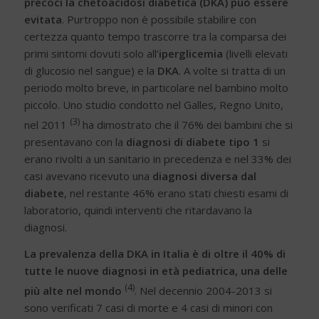
precoci la chetoacidosi diabetica (DKA) può essere
evitata
. Purtroppo non è possibile stabilire con
certezza quanto tempo trascorre tra la comparsa dei
primi sintomi dovuti solo all’
iperglicemia
(livelli elevati
di glucosio nel sangue) e la
DKA
. A volte si tratta di un
periodo molto breve, in particolare nel bambino molto
piccolo. Uno studio condotto nel Galles, Regno Unito,
(3)
nel 2011
ha dimostrato che il 76% dei bambini che si
presentavano con la
diagnosi di diabete tipo 1
si
erano rivolti a un sanitario in precedenza e nel 33% dei
casi avevano ricevuto una
diagnosi diversa dal
diabete
, nel restante 46% erano stati chiesti esami di
laboratorio, quindi interventi che ritardavano la
diagnosi.
La prevalenza della DKA in Italia è di oltre il 40% di
tutte le nuove diagnosi in età pediatrica, una delle
(4)
più alte nel mondo
. Nel decennio 2004-2013 si
sono verificati 7 casi di morte e 4 casi di minori con