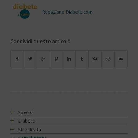
Redazione Diabete.com
Condividi questo articolo
Speciali
Antiossidanti e radicali liberi
Diabete
Assistenza e diabete
Impatto socio-sanitario
Stile di vita
Associazioni di pazienti con diabete
Conoscere il diabete
Mondo, Europa
Linee guida e consigli
Complicanze