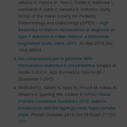
Iafusco D, Patera IP, Toni S, Tumini S, Rabbone I,
Lombardo F, Carle F, Gesuita R. Diabetes Study
Group of the Italian Society for Pediatric
Endocrinology and Diabetology (ISPED) –
High
frequency of diabetic ketoacidosis at diagnosis of
type 1 diabetes in Italian children: a nationwide
longitudinal study. 2004–2013
.
Sci Rep 2016 Dec
19;6:38844
Raccomandazioni per la gestione della
Chetoacidosi Diabetica in età pediatrica
. Gruppo di
Studio S.I.E.D.P.
Acta Biomedica Volume 86 /
Quaderno 1-2015
Wolfsdorf JI, Glaser N, Agus M, Fritsch M, Hanas R,
Rewers A, Sperling MA, Codner E.
ISPAD Clinical
Practice Consensus Guidelines 2018: Diabetic
ketoacidosis and the hyperglycemic hyperosmolar
state
.
Pediatr Diabetes 2018 Oct;19 Suppl 27:155-
177