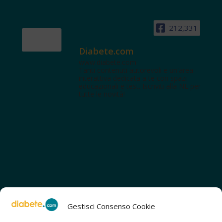
212,331
Diabete.com
www.diabete.com
Tanti contenuti autorevoli e un'area
interattiva dedicata a te con spazi
educazionali e test. Iscriviti alla NL per
tutte le novità!
Gestisci Consenso Cookie