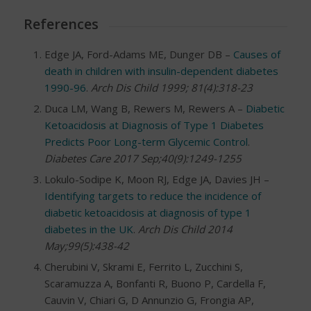
References
Edge JA, Ford-Adams ME, Dunger DB –
Causes of
death in children with insulin-dependent diabetes
1990-96
.
Arch Dis Child 1999; 81(4):318-23
Duca LM, Wang B, Rewers M, Rewers A –
Diabetic
Ketoacidosis at Diagnosis of Type 1 Diabetes
Predicts Poor Long-term Glycemic Control
.
Diabetes Care 2017 Sep;40(9):1249-1255
Lokulo-Sodipe K, Moon RJ, Edge JA, Davies JH –
Identifying targets to reduce the incidence of
diabetic ketoacidosis at diagnosis of type 1
diabetes in the UK
.
Arch Dis Child 2014
May;99(5):438-42
Cherubini V, Skrami E, Ferrito L, Zucchini S,
Scaramuzza A, Bonfanti R, Buono P, Cardella F,
Cauvin V, Chiari G, D Annunzio G, Frongia AP,