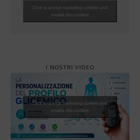
Viaggi e vacanze
NEWS - 2010
Che fantastica storia è la vita
Gravidanza e diabete
EVENTI - 2012
Click to accept marketing cookies and
Visite ed esami
NEWS - 2009
Una Vita Su Misura
Diabete, cuore e vasi
EVENTI - 2010
enable this content
Diabete e attività fisica
I NOSTRI VIDEO
Click to accept marketing cookies and
enable this content