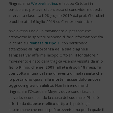
Ringraziamo
WeloveInsulina
, e Iacopo Ortolani in
particolare, per averci concesso di condividere questa
intervista rilasciata il 28 giugno 2019 dal prof. Cherubini
e pubblicata il 6 luglio 2019 su Corriere Adriatico.
“Weloveinsulina è un movimento di persone che
attraverso lo sport si propone di fare informazione fra
la gente sul
diabete di tipo 1
, con particolare
attenzione all’
importanza della sua diagnosi
tempestiva
” afferma Iacopo Ortolani, il fondatore. “Il
movimento è nato dalla tragica vicenda vissuta da
mio
figlio Plinio, che nel 2009, all’età di soli 18 mesi, fu
coinvolto in una catena di eventi di malasanità che
lo portarono quasi alla morte, lasciandolo ancora
oggi con gravi disabilità
. Non finiremo mai di
ringraziare l’Ospedale Meyer, dove sono riusciti a
salvarlo, riconoscendo la causa del suo male. Plinio è
affetto da
diabete mellito di tipo 1
, patologia
autoimmune che non si può prevenire ma per la quale il