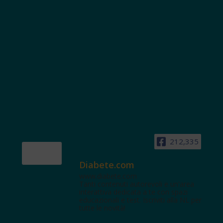
212,335
Diabete.com
www.diabete.com
Tanti contenuti autorevoli e un'area
interattiva dedicata a te con spazi
educazionali e test. Iscriviti alla NL per
tutte le novità!