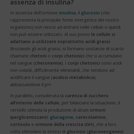
assenza di insulina?
In assenza dell’ormone
insulina
, il
glucosio
(che
rappresenta la principale fonte energetica del nostro
organismo) non riesce ad entrare nelle cellule e quindi
non può essere utilizzato. Al suo posto
le cellule si
adattano a utilizzare soprattutto acidi grassi
.
Bruciando gli acidi grassi, si formano sostanze di scarto
chiamate
chetoni
o
corpi chetonici
che si accumulano
nel sangue (
chetonemia
). I
corpi chetonici
sono acidi
non volatili, difficilmente eliminabili, che tendono ad
acidificare il sangue (
acidosi metabolica
)
abbassandone il pH.
In parallelo, considerata la
carenza di zucchero
all’interno delle cellule
, per bilanciare la situazione, il
cervello stimola la produzione di alcuni
ormoni
iperglicemizzanti
:
glucagone
, catecolamine
,
cortisolo
e
ormone della crescita (GH
), che a loro
volta stimolano la sintesi di
glucosio
(
gluconeogenesi