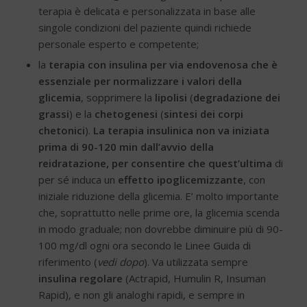
terapia è delicata e personalizzata in base alle
singole condizioni del paziente quindi richiede
personale esperto e competente;
la
terapia con insulina per via endovenosa che è
essenziale per normalizzare i valori della
glicemia
, sopprimere la
lipolisi
(
degradazione dei
grassi
) e la
chetogenesi
(
sintesi dei corpi
chetonici
).
La terapia insulinica non va iniziata
prima di 90-120 min dall’avvio della
reidratazione, per consentire che quest’ultima
di
per sé induca un
effetto ipoglicemizzante
, con
iniziale riduzione della glicemia. E’ molto importante
che, soprattutto nelle prime ore, la glicemia scenda
in modo graduale; non dovrebbe diminuire più di 90-
100 mg/dl ogni ora secondo le Linee Guida di
riferimento (
vedi dopo
). Va utilizzata sempre
insulina regolare
(Actrapid, Humulin R, Insuman
Rapid), e non gli analoghi rapidi, e sempre in