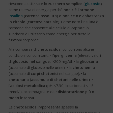
riescono a utilizzare lo
zucchero semplice
(
glucosio
)
come riserva di energia perché
non c’è l’ormone
insulina
(carenza assoluta) o non ce n’e abbastanza
in circolo (carenza parziale)
. Come noto l’insulina è
l’ormone che consente alle cellule di captare lo
zucchero e utilizzarlo come energia per tutte le
funzioni corporee.
Alla comparsa di
chetoacidosi
concorrono alcune
condizioni concomitanti: • l’
iperglicemia
(elevati valori
di
glucosio nel sangue,
>200 mg/dl; • la
glicosuria
(accumulo di glucosio nelle urine); • la
chetonemia
(accumulo di
corpi chetonici
nel sangue); • la
chetonuria (accumulo di chetoni nelle urine)
; •
l’
acidosi metabolica
(pH <7.30, bicarbonati < 15
mmol/l), accompagnate da •
disidratazione più o
meno intensa
.
La
chetoacidosi
rappresenta spesso la
manifestazione d’esordio – particolarmente brusco e