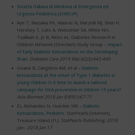
Società Italiana di Medicina di Emergenza ed
Urgenza Pediatrica (SIMEUP)
Aye T, Mazaika PK, Mauras N, Marzelli MJ, Shen H,
Hershey T, Cato A, Weinzimer SA, White NH,
Tsalikian E, Jo B, Reiss AL; Diabetes Research in
Children Network (DirecNet) Study Group –
Impact
of Early Diabetic Ketoacidosis on the Developing
Brain
.
Diabetes Care 2019 Mar;42(3):443-449
Iovane B, Cangelosi AM, et al –
Diabetic
ketoacidosis at the onset of Type 1 diabetes in
young children Is it time to launch a tailored
campaign for DKA prevention in children <5 years?
Acta Biomed 2018 Jan 8;89(1):67-71
EL-Mohandes N, Huecker MR –
Diabetic
Ketoacidosis, Pediatric.
StatPearls [Internet].
Treasure Island (FL):
StatPearls Publishing; 2018
Jan-. 2018 Jan 17