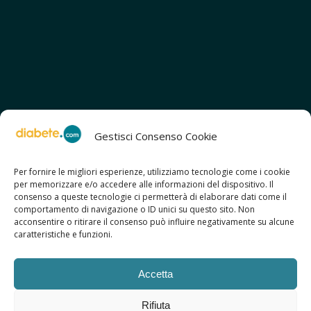
Gestisci Consenso Cookie
Per fornire le migliori esperienze, utilizziamo tecnologie come i cookie
per memorizzare e/o accedere alle informazioni del dispositivo. Il
SCOPRI ANCHE:
consenso a queste tecnologie ci permetterà di elaborare dati come il
> ilmiodiabete.com
comportamento di navigazione o ID unici su questo sito. Non
> casadiabete.it
acconsentire o ritirare il consenso può influire negativamente su alcune
> digitaldiabetes.srl
caratteristiche e funzioni.
> obesitalia.com
Accetta
Rifiuta