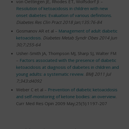
von Oettingen JE, Rhodes ET, Wolfsdorf JI –
Resolution of ketoacidosis in children with new
onset diabetes: Evaluation of various definitions
.
Diabetes Res Clin Pract 2018 Jan;135:76-84
Gosmanov AR et al –
Management of adult diabetic
ketoacidosis
.
Diabetes Metab Syndr Obes 2014 Jun
30;7:255-64
Usher-Smith JA, Thompson MJ, Sharp SJ, Walter FM
–
Factors associated with the presence of diabetic
ketoacidosis at diagnosis of diabetes in children and
young adults: a systematic review
.
BMJ 2011 Jul
7;343:d4092
Weber C et al –
Prevention of diabetic ketoacidosis
and self-monitoring of ketone bodies: an overview
.
Curr Med Res Opin 2009 May;25(5):1197-207