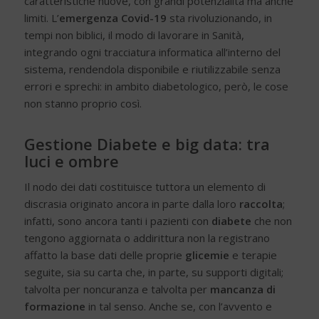
caratteristiche nuove, con grandi potenzialità ma anche
limiti. L’
emergenza Covid-19
sta rivoluzionando, in
tempi non biblici, il modo di lavorare in Sanità,
integrando ogni tracciatura informatica all’interno del
sistema, rendendola disponibile e riutilizzabile senza
errori e sprechi: in ambito diabetologico, però, le cose
non stanno proprio così.
Gestione Diabete e big data: tra
luci e ombre
Il nodo dei dati costituisce tuttora un elemento di
discrasia originato ancora in parte dalla loro
raccolta
;
infatti, sono ancora tanti i pazienti con
diabete
che non
tengono aggiornata o addirittura non la registrano
affatto la base dati delle proprie
glicemie
e terapie
seguite, sia su carta che, in parte, su supporti digitali;
talvolta per noncuranza e talvolta per
mancanza di
formazione
in tal senso. Anche se, con l’avvento e