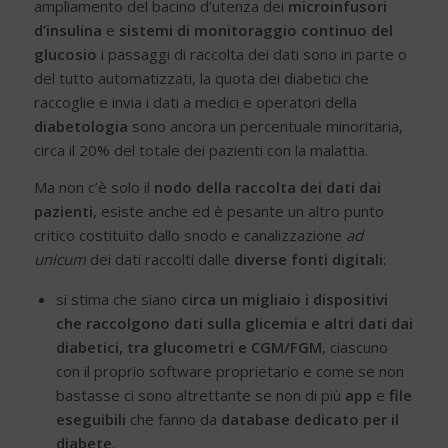
ampliamento del bacino d’utenza dei
microinfusori
d’insulina
e
sistemi di monitoraggio continuo del
glucosio
i passaggi di raccolta dei dati sono in parte o
del tutto automatizzati, la quota dei diabetici che
raccoglie e invia i dati a medici e operatori della
diabetologia
sono ancora un percentuale minoritaria,
circa il 20% del totale dei pazienti con la malattia.
Ma non c’è solo il
nodo della raccolta dei dati dai
pazienti
, esiste anche ed è pesante un altro punto
critico costituito dallo snodo e canalizzazione
ad
unicum
dei dati raccolti dalle
diverse fonti digitali
:
si stima che siano
circa un migliaio i dispositivi
che raccolgono dati sulla glicemia e altri dati dai
diabetici, tra glucometri e CGM/FGM
, ciascuno
con il proprio software proprietario e come se non
bastasse ci sono altrettante se non di più
app
e
file
eseguibili
che fanno da
database dedicato per il
diabete
.