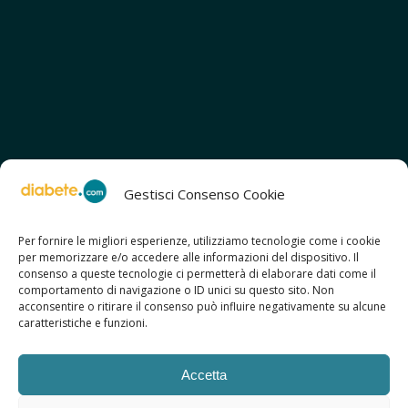
Gestisci Consenso Cookie
Per fornire le migliori esperienze, utilizziamo tecnologie come i cookie
per memorizzare e/o accedere alle informazioni del dispositivo. Il
SCOPRI ANCHE:
consenso a queste tecnologie ci permetterà di elaborare dati come il
> ilmiodiabete.com
comportamento di navigazione o ID unici su questo sito. Non
> casadiabete.it
acconsentire o ritirare il consenso può influire negativamente su alcune
> digitaldiabetes.srl
caratteristiche e funzioni.
> obesitalia.com
Accetta