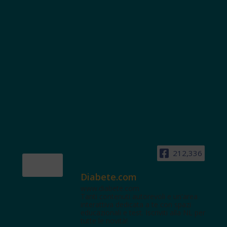
212,336
Diabete.com
www.diabete.com
Tanti contenuti autorevoli e un'area
interattiva dedicata a te con spazi
educazionali e test. Iscriviti alla NL per
tutte le novità!