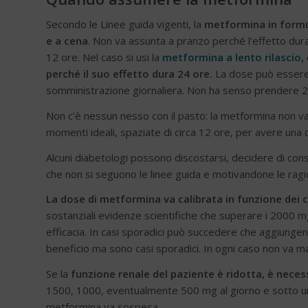
Secondo le Linee guida vigenti, la
metformina in formul
e a cena
. Non va assunta a pranzo perché l’effetto dura
12 ore. Nel caso si usi la
metformina a lento rilascio
,
perché il suo effetto dura 24 ore.
La dose può essere 
somministrazione giornaliera. Non ha senso prendere 2 vo
Non c’è nessun nesso con il pasto: la metformina non va
momenti ideali, spaziate di circa 12 ore, per avere una c
Alcuni diabetologi possono discostarsi, decidere di consi
che non si seguono le linee guida e motivandone le ragio
La dose di metformina va calibrata in funzione dei c
sostanziali evidenze scientifiche che superare i 2000 mg
efficacia. In casi sporadici può succedere che aggiun
beneficio ma sono casi sporadici. In ogni caso non va 
Se la
funzione renale del paziente è ridotta, è nece
1500, 1000, eventualmente 500 mg al giorno e sotto una
metformina va sospesa.