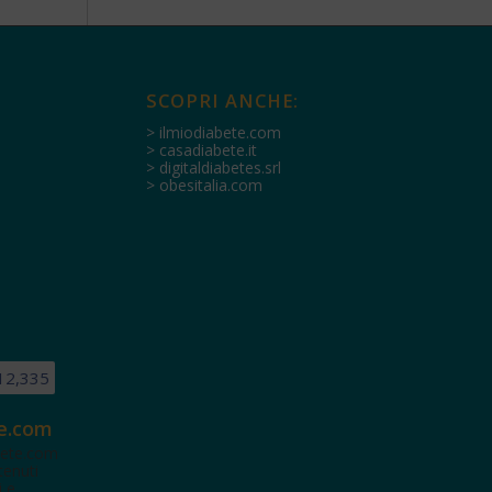
SCOPRI ANCHE:
> ilmiodiabete.com
> casadiabete.it
> digitaldiabetes.srl
> obesitalia.com
12,335
e.com
ete.com
tenuti
i e