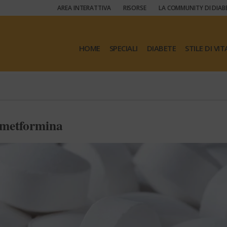
AREA INTERATTIVA
RISORSE
LA COMMUNITY DI DIAB
HOME
SPECIALI
DIABETE
STILE DI VIT
n metformina