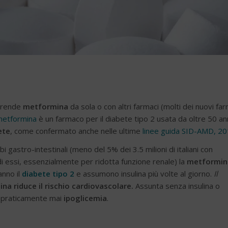
rende
metformina
da sola o con altri farmaci (molti dei nuovi far
etformina
è un farmaco per il diabete tipo 2 usata da oltre 50 an
ete
, come confermato anche nelle ultime
linee guida SID-AMD, 2
bi gastro-intestinali (meno del 5% dei 3.5 milioni di italiani con
 essi, essenzialmente per ridotta funzione renale) la
metformin
nno il
diabete tipo 2
e assumono insulina più volte al giorno.
Il
na riduce il rischio cardiovascolare.
Assunta senza insulina o
 praticamente mai
ipoglicemia
.