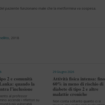
i del paziente funzionano male che la metformina va sospesa.
ellito
, 2018
6
29 Giugno 2026
ipo 2 e comunità
Attività fisica intensa: fino
i Lanka: quando la
60% in meno di rischio di
ntra l’inclusione
diabete di tipo 2 e altre
malattie croniche
mento al professor
ino accende i riflettori su
Non conta soltanto quanto ci si
munità più vulnerabili