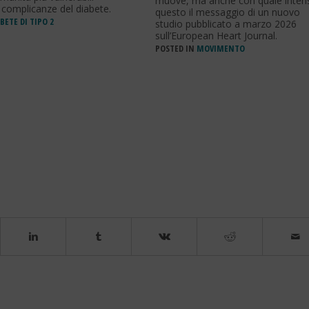
muove, ma anche con quale intens
e complicanze del diabete.
questo il messaggio di un nuovo
BETE DI TIPO 2
studio pubblicato a marzo 2026
sull’European Heart Journal.
POSTED IN
MOVIMENTO