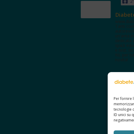
2
Diabet
www.diab
Tanti con
autorevol
un'area in
dedicata 
spazi edu
e test. Iscr
NL per tut
novità!
Per fornire 
memorizzare
tecnologie 
ID unici su 
negativament