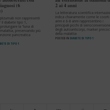
iagnosi (6
2 ai 4 anni
e)
La letteratura scientifica internazi
indica chiaramente come le coorti
lizumab non rappresenti
anni e 6-8 anni rappresentino i
 il diabete tipo 1,
principali picchi di sieroconversion
 prolungare la “luna di
degli autoanticorpi, marker precoc
 malattia, preservando più
della malattia
funzione pancreatica
POSTED IN
DIABETE DI TIPO 1
BETE DI TIPO 1