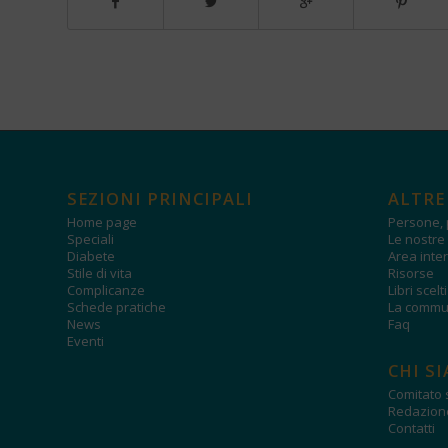
SEZIONI PRINCIPALI
ALTRE
Home page
Persone, 
Speciali
Le nostre 
Diabete
Area inter
Stile di vita
Risorse
Complicanze
Libri scelt
Schede pratiche
La commun
News
Faq
Eventi
CHI S
Comitato s
Redazion
Contatti