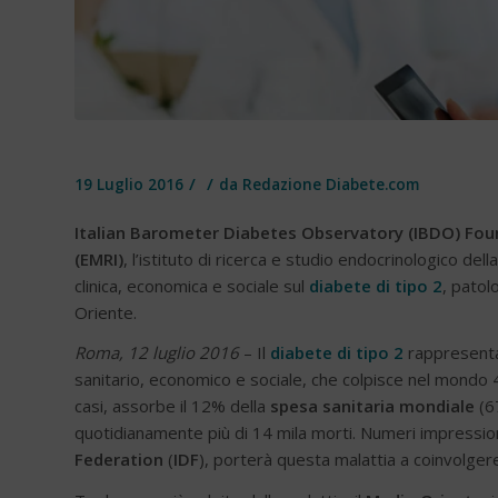
/
/
19 Luglio 2016
da
Redazione Diabete.com
Italian Barometer Diabetes Observatory (IBDO) Fou
(EMRI)
, l’istituto di ricerca e studio endocrinologico del
clinica, economica e sociale sul
diabete di tipo 2
, patol
Oriente.
Roma, 12 luglio 2016
– Il
diabete di tipo 2
rappresenta 
sanitario, economico e sociale, che colpisce nel mondo 41
casi, assorbe il 12% della
spesa sanitaria mondiale
(67
quotidianamente più di 14 mila morti. Numeri impressiona
Federation
(
IDF
), porterà questa malattia a coinvolgere