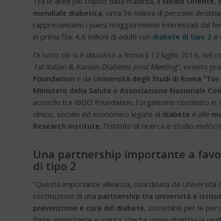
Tra le aree più colpite dalla malattia, il
Medio Oriente
, 
mondiale diabetica
, circa 36 milioni di persone desti
rappresentano i paesi maggiormente interessati dal fenom
in prima fila: 4,6 milioni di adulti con
diabete di tipo 2
e 
Di tutto ciò si è discusso a Roma il 12 luglio 2016, nel c
1st Italian & Iranian Diabetes Joint Meeting
”, evento p
Foundation
e da
Università degli Studi di Roma “Tor
Ministero della Salute
e
Associazione Nazionale Com
accordo tra IBDO Foundation, l’organismo costituito in Ita
clinico, sociale ed economico legate al
diabete
e alle
ma
Research Institute
, l’Istituto di ricerca e studio endocr
Una partnership importante a favor
di tipo 2
“Questa importante alleanza, coordinata da Università 
costituzione di una
partnership tra università e istitut
prevenzione e cura del diabete
, sostenibili per le per
forte, importante e voluta, che ha come obiettivi la real