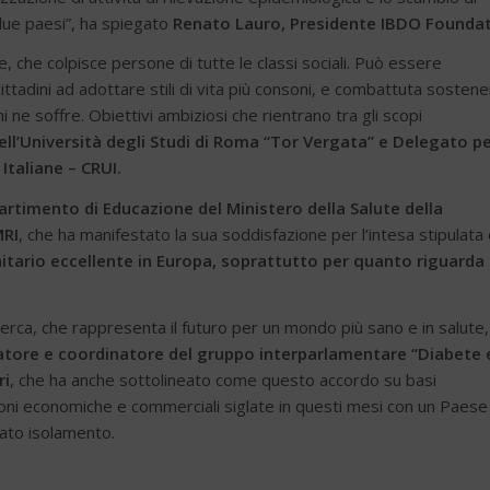
 due paesi”, ha spiegato
Renato Lauro, Presidente IBDO Founda
 che colpisce persone di tutte le classi sociali. Può essere
ittadini ad adottare stili di vita più consoni, e combattuta sosten
i ne soffre. Obiettivi ambiziosi che rientrano tra gli scopi
ell’Università degli Studi di Roma “Tor Vergata” e Delegato pe
Italiane – CRUI.
partimento di Educazione del Ministero della Salute della
MRI
, che ha manifestato la sua soddisfazione per l’intesa stipulata
itario eccellente in Europa, soprattutto per quanto riguarda 
erca, che rappresenta il futuro per un mondo più sano e in salute,
atore e coordinatore del gruppo interparlamentare “Diabete 
ri
, che ha anche sottolineato come questo accordo su basi
zioni economiche e commerciali siglate in questi mesi con un Paese
zato isolamento.