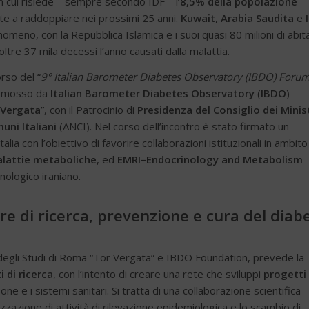
in cui risiede – sempre secondo IDF – l’
8,5% della popolazione
nate a raddoppiare nei prossimi 25 anni.
Kuwait
,
Arabia Saudita
e
eno, con la Repubblica Islamica e i suoi quasi 80 milioni di abita
oltre 37 mila decessi l’anno causati dalla malattia.
orso del “
9° Italian Barometer Diabetes Observatory (IBDO) Forum
romosso da
Italian Barometer Diabetes Observatory
(
IBDO
)
 Vergata
”, con il Patrocinio di
Presidenza del Consiglio dei Minist
uni Italiani
(ANCI). Nel corso dell’incontro è stato firmato un
lia con l’obiettivo di favorire collaborazioni istituzionali in ambito
lattie metaboliche
, ed
EMRI–Endocrinology and Metabolism
inologico iraniano.
e di ricerca, prevenzione e cura del diab
degli Studi di Roma “Tor Vergata” e IBDO Foundation, prevede la
i di ricerca
, con l’intento di creare una rete che sviluppi
progetti 
sone e i sistemi sanitari. Si tratta di una collaborazione scientifica
izzazione di attività di rilevazione epidemiologica e lo scambio di