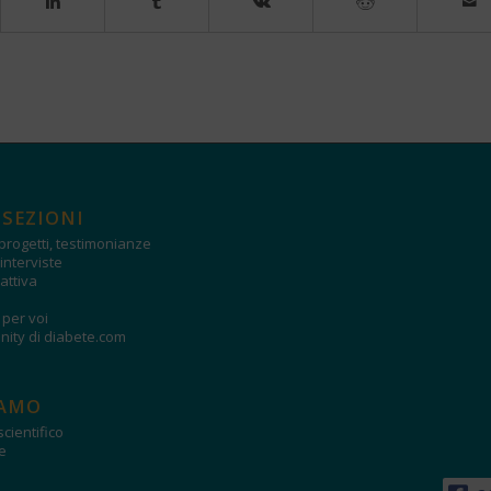
 SEZIONI
progetti, testimonianze
interviste
attiva
i per voi
ity di diabete.com
IAMO
cientifico
e