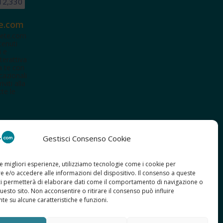
12,330
e.com
ete.com
tenuti
i e
terattiva
a te con
cazionali
iviti alla
te le
Gestisci Consenso Cookie
le migliori esperienze, utilizziamo tecnologie come i cookie per
 e/o accedere alle informazioni del dispositivo. Il consenso a queste
ci permetterà di elaborare dati come il comportamento di navigazione o
questo sito. Non acconsentire o ritirare il consenso può influire
e su alcune caratteristiche e funzioni.