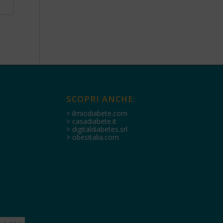
SCOPRI ANCHE:
> ilmiodiabete.com
> casadiabete.it
> digitaldiabetes.srl
> obesitalia.com