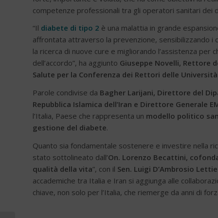
competenze professionali tra gli operatori sanitari dei
“Il
diabete di tipo 2
è una malattia in grande espansione,
affrontata attraverso la prevenzione, sensibilizzando i c
la ricerca di nuove cure e migliorando l’assistenza per ch
dell’accordo”, ha aggiunto
Giuseppe Novelli, Rettore d
Salute per la Conferenza dei Rettori delle Università 
Parole condivise da
Bagher Larijani, Direttore del Di
Repubblica Islamica dell’Iran e Direttore Generale E
l’Italia, Paese che rappresenta un
modello politico san
gestione del diabete
.
Quanto sia fondamentale sostenere e investire nella ric
stato sottolineato dall’
On. Lorenzo Becattini, cofond
qualità della vita
”, con il
Sen. Luigi D’Ambrosio Lettie
accademiche tra Italia e Iran si aggiunga alle collabora
chiave, non solo per l’Italia, che riemerge da anni di for