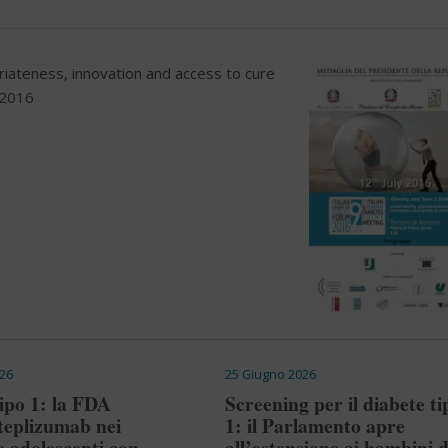
riateness, innovation and access to cure
 2016
26
25 Giugno 2026
ipo 1: la FDA
Screening per il diabete ti
teplizumab nei
1: il Parlamento apre
e adolescenti con
all’estensione ai bambini d