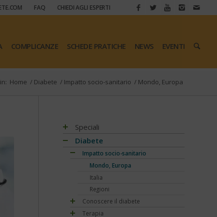
ETE.COM
FAQ
CHIEDI AGLI ESPERTI
A
COMPLICANZE
SCHEDE PRATICHE
NEWS
EVENTI
in:
Home
/
Diabete
/
Impatto socio-sanitario
/
Mondo, Europa
Speciali
Antiossidanti e radicali liberi
Diabete
Assistenza e diabete
Impatto socio-sanitario
Associazioni di pazienti con diabete
Mondo, Europa
Automonitoraggio glicemia
Italia
Centenario dell'insulina
Regioni
COVID-19 e diabete
Conoscere il diabete
Diabete e obesità
Terapia
Che cos'è il diabete