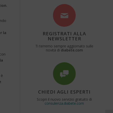
tion
.
endo
r la
REGISTRATI ALLA
NEWSLETTER
Ti terremo sempre aggiornato sulle
novità di
diabete.com
 con
la
 è
e
CHIEDI AGLI ESPERTI
Scopri il nuovo servizio gratuito di
consulenza.diabete.com