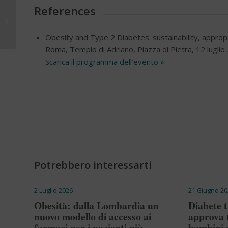
References
Cereali integrali:
raccomandazioni e
consigli per il consumo
Obesity and Type 2 Diabetes: sustainability, approp
Roma, Tempio di Adriano, Piazza di Pietra, 12 luglio
Scarica il programma dell’evento »
Potrebbero interessarti
2 Luglio 2026
21 Giugno 20
Obesità: dalla Lombardia un
Diabete t
nuovo modello di accesso ai
approva 
farmaci per i pazienti più
bambini 