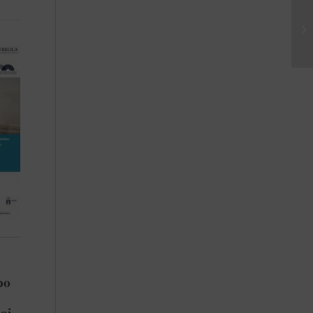
po
ai