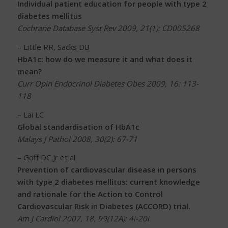
Individual patient education for people with type 2
diabetes mellitus
Cochrane Database Syst Rev 2009, 21(1): CD005268
– Little RR, Sacks DB
HbA1c: how do we measure it and what does it
mean?
Curr Opin Endocrinol Diabetes Obes 2009, 16: 113-
118
– Lai LC
Global standardisation of HbA1c
Malays J Pathol 2008, 30(2): 67-71
– Goff DC Jr et al
Prevention of cardiovascular disease in persons
with type 2 diabetes mellitus: current knowledge
and rationale for the Action to Control
Cardiovascular Risk in Diabetes (ACCORD) trial.
Am J Cardiol 2007, 18, 99(12A): 4i-20i