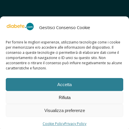
Gestisci Consenso Cookie
Per fornire le migliori esperienze, utilizziamo tecnologie come i cookie
per memorizzare e/o accedere alle informazioni del dispositivo. Il
SCOPRI ANCHE:
consenso a queste tecnologie ci permetterà di elaborare dati come il
> ilmiodiabete.com
comportamento di navigazione o ID unici su questo sito. Non
> casadiabete.it
acconsentire o ritirare il consenso può influire negativamente su alcune
> digitaldiabetes.srl
caratteristiche e funzioni.
> obesitalia.com
Accetta
Rifiuta
© 2026 Copyright - Diabete.com
Visualizza preferenze
Sitemap
Privacy Policy
Regolamento d’uso
Cookie Policy
Copyright
Credits
Cookie Policy
Privacy Policy