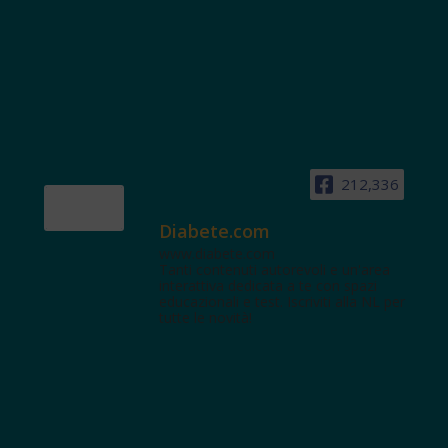
212,336
Diabete.com
www.diabete.com
Tanti contenuti autorevoli e un'area
interattiva dedicata a te con spazi
educazionali e test. Iscriviti alla NL per
tutte le novità!