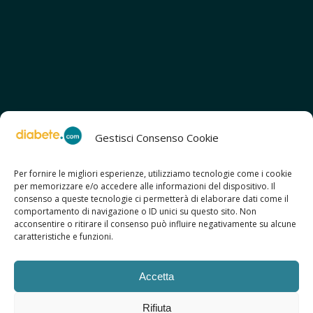
Gestisci Consenso Cookie
Per fornire le migliori esperienze, utilizziamo tecnologie come i cookie
per memorizzare e/o accedere alle informazioni del dispositivo. Il
SCOPRI ANCHE:
consenso a queste tecnologie ci permetterà di elaborare dati come il
> ilmiodiabete.com
comportamento di navigazione o ID unici su questo sito. Non
> casadiabete.it
acconsentire o ritirare il consenso può influire negativamente su alcune
> digitaldiabetes.srl
caratteristiche e funzioni.
> obesitalia.com
Accetta
Rifiuta