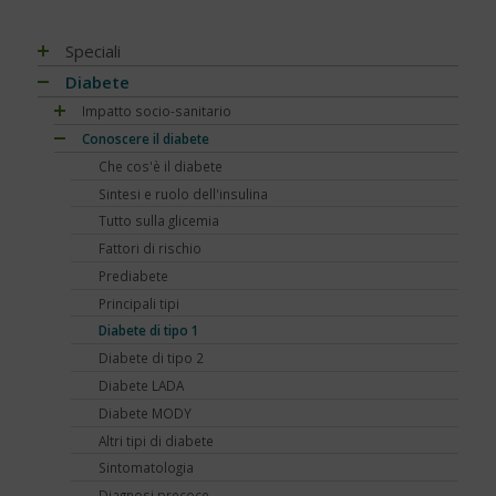
Speciali
Antiossidanti e radicali liberi
Diabete
Assistenza e diabete
Impatto socio-sanitario
Associazioni di pazienti con diabete
Conoscere il diabete
Mondo, Europa
Automonitoraggio glicemia
Italia
Che cos'è il diabete
Centenario dell'insulina
Regioni
Sintesi e ruolo dell'insulina
COVID-19 e diabete
Tutto sulla glicemia
Diabete e obesità
Fattori di rischio
Diabete, obesità e attività fisica
Prediabete
Diabete e celiachia
Principali tipi
Diabete e ricerca
Diabete di tipo 1
Diabete e sonno
Diabete di tipo 2
Diabete e udito
Diabete LADA
Diabete e osteoporosi
Diabete MODY
Diabete, cute e prurito
Altri tipi di diabete
Educazione terapeutica e diabete
Sintomatologia
Emoglobina glicata
Diagnosi precoce