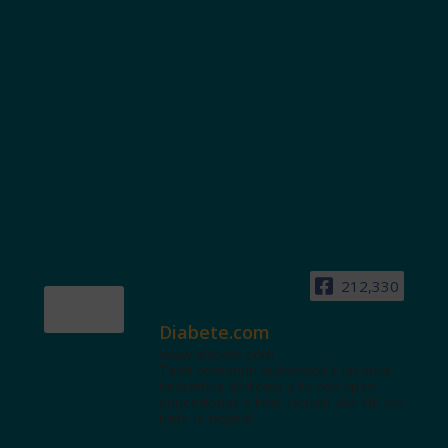
212,330
Diabete.com
www.diabete.com
Tanti contenuti autorevoli e un'area
interattiva dedicata a te con spazi
educazionali e test. Iscriviti alla NL per
tutte le novità!