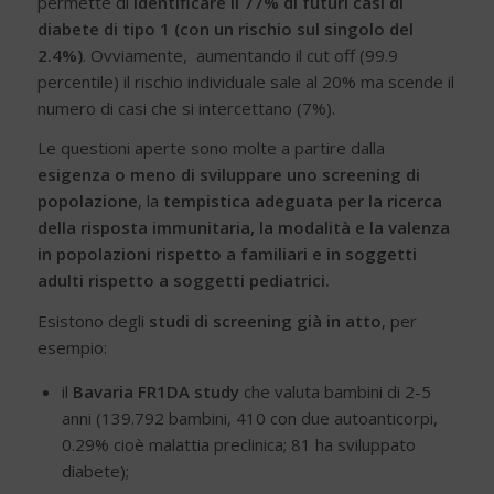
permette di
identificare il 77% di futuri casi di
diabete di tipo 1
(con un rischio sul singolo del
2.4%)
. Ovviamente, aumentando il cut off (99.9
percentile) il rischio individuale sale al 20% ma scende il
numero di casi che si intercettano (7%).
Le questioni aperte sono molte a partire dalla
esigenza o meno di sviluppare uno screening di
popolazione
, la
tempistica adeguata per la ricerca
della risposta immunitaria, la modalità e la valenza
in popolazioni rispetto a familiari e in soggetti
adulti rispetto a soggetti pediatrici.
Esistono degli
studi di screening già in atto
, per
esempio:
il
Bavaria FR1DA study
che valuta bambini di 2-5
anni (139.792 bambini, 410 con due autoanticorpi,
0.29% cioè malattia preclinica; 81 ha sviluppato
diabete);