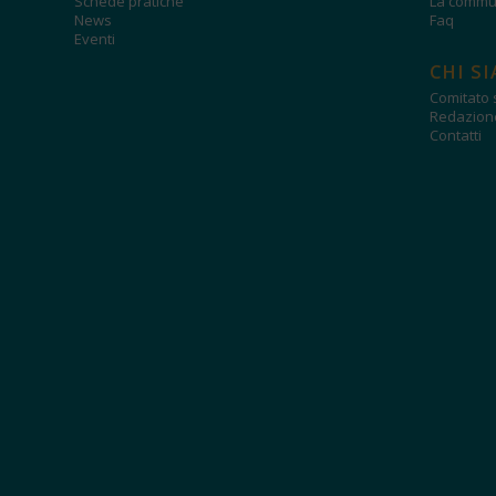
Schede pratiche
La commun
News
Faq
Eventi
CHI S
Comitato s
Redazion
Contatti