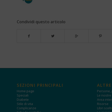
Condividi questo articolo
SEZIONI PRINCIPALI
ALTRE
Home page
Persone, 
Speciali
Le nostre 
Diabete
Area inter
Stile di vita
Risorse
Complicanze
Libri scelt