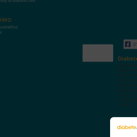
ity di diabete.com
IAMO
cientifico
e
2
Diabet
www.diab
Tanti con
autorevol
un'area in
dedicata 
spazi edu
e test. Iscr
NL per tut
novità!