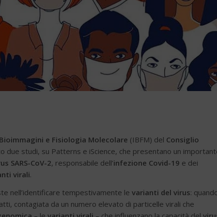
i Bioimmagini e Fisiologia Molecolare
(IBFM) del
Consiglio
ato due studi, su Patterns e iScience, che presentano un importan
rus SARS-CoV-2
, responsabile dell’
infezione Covid-19
e dei
nti virali
.
iste nell’identificare tempestivamente le
varianti del virus
: quand
atti, contagiata da un numero elevato di particelle virali che
genomica
– le
varianti virali
– che influenzano la capacità del
viru