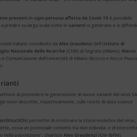
nte presenti in ogni persona affetta da Covid-19
è possibile
a predire su larga scala come le
varianti
si generano e si diffon
enziati italiano coordinato da
Alex Graudenzi
dell’I
stituto di
glio Nazionale delle Ricerche
(CNR) di Segrate (Milano),
Marco
a e Comunicazione dell’Università di Milano-Bicocca e Rocco Piazz
o.
rianti
rmettono di prevedere la generazione di nuove varianti del virus S
e sono descritte, rispettivamente, sulle riviste di data science
conStructiOn
) permette di ricostruire la storia evolutiva del virus, 
tte, ossia un potenziale contatto tra due individui, e di intercett
o nella popolazione”, chiarisce
Alex Graudenzi
(
Cnr-Ibfm
).