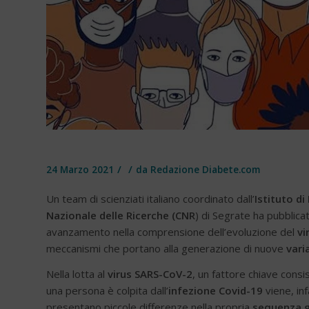
/
/
24 Marzo 2021
da
Redazione Diabete.com
Un team di scienziati italiano coordinato dall’
Istituto d
Nazionale delle Ricerche (CNR
) di Segrate ha pubblic
avanzamento nella comprensione dell’evoluzione del
vi
meccanismi che portano alla generazione di nuove
varia
Nella lotta al
virus SARS-CoV-2
, un fattore chiave cons
una persona è colpita dall’
infezione Covid-19
viene, inf
presentano piccole differenze nella propria
sequenza 