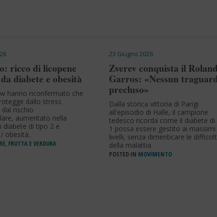
26
23 Giugno 2026
: ricco di licopene
Zverev conquista il Rolan
da diabete e obesità
Garros: «Nessun traguard
precluso»
ew hanno riconfermato che
protegge dallo stress
Dalla storica vittoria di Parigi
 dal rischio
all'episodio di Halle, il campione
lare, aumentato nella
tedesco ricorda come il diabete di 
diabete di tipo 2 e
1 possa essere gestito ai massimi
/ obesità.
livelli, senza dimenticare le difficol
RE, FRUTTA E VERDURA
della malattia.
POSTED IN
MOVIMENTO