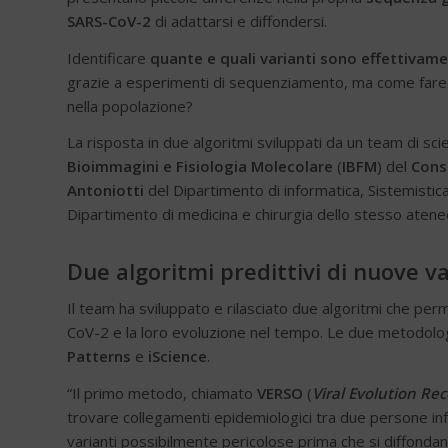
SARS-CoV-2
di adattarsi e diffondersi.
Identificare
quante e quali varianti sono effettivame
grazie a esperimenti di sequenziamento, ma come fare 
nella popolazione?
La risposta in due algoritmi sviluppati da un team di sci
Bioimmagini e Fisiologia Molecolare
(
IBFM
) del
Consi
Antoniotti
del Dipartimento di informatica, Sistemistic
Dipartimento di medicina e chirurgia dello stesso atene
Due algoritmi predittivi di nuove va
Il team ha sviluppato e rilasciato due algoritmi che pe
CoV-2 e la loro evoluzione nel tempo. Le due metodologi
Patterns
e
iScience
.
“Il primo metodo, chiamato
VERSO
(
Viral Evolution Re
trovare collegamenti epidemiologici tra due persone infe
varianti possibilmente pericolose prima che si diffondan