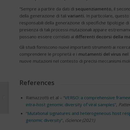
“Sempre a partire da dati di
sequenziamento
, il seco
della generazione di tali
varianti.
In particolare, questo
responsabili della generazione di specifiche tipologie 
presenza di tali processi mutazionali appare estremame
possano essere correlati ai
differenti decorsi della m
Gli studi forniscono nuovi importanti strumenti ai ricer
comprendere le proprietà e i
mutamenti del virus ne
nuove mutazioni nel contesto di precisi meccanismi mole
References
Riparte alla grande
l’avventura del Team
Ramazzotti et al –
“VERSO: a comprehensive framewor
Novo Nordisk, alla
intra-host genomic diversity of viral samples”
,
Patte
Milano-Sanremo...
“Mutational signatures and heterogeneous host resp
genomic diversity”
,
iScience (2021)