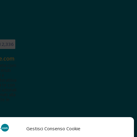
12,336
e.com
ete.com
tenuti
i e
terattiva
a te con
cazionali
iviti alla
te le
Gestisci Consenso Cookie