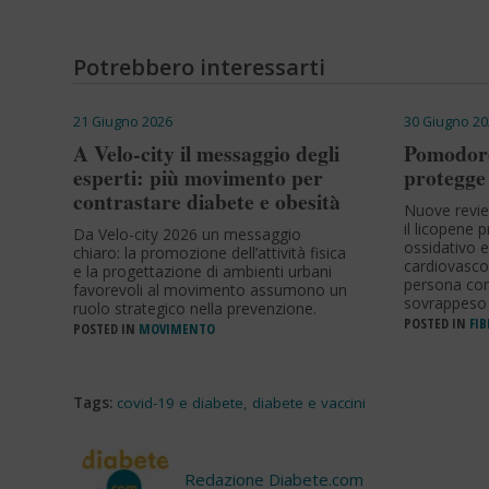
Potrebbero interessarti
21 Giugno 2026
30 Giugno 20
A Velo-city il messaggio degli
Pomodoro
esperti: più movimento per
protegge 
contrastare diabete e obesità
Nuove revi
il licopene 
Da Velo-city 2026 un messaggio
ossidativo e
chiaro: la promozione dell’attività fisica
cardiovasco
e la progettazione di ambienti urbani
persona con 
favorevoli al movimento assumono un
sovrappeso 
ruolo strategico nella prevenzione.
POSTED IN
FIB
POSTED IN
MOVIMENTO
Tags:
covid-19 e diabete
,
diabete e vaccini
Redazione Diabete.com