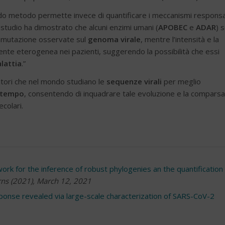
ndo metodo permette invece di quantificare i meccanismi responsa
 studio ha dimostrato che alcuni enzimi umani (
APOBEC
e
ADAR
) 
di mutazione osservate sul
genoma virale
, mentre l’intensità e la
nte eterogenea nei pazienti, suggerendo la possibilità che essi
alattia
.”
catori che nel mondo studiano le
sequenze virali
per meglio
l tempo
, consentendo di inquadrare tale evoluzione e la comparsa
colari.
k for the inference of robust phylogenies an the quantification 
rns (2021), March 12, 2021
onse revealed via large-scale characterization of SARS-CoV-2