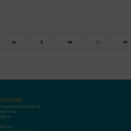
 SEZIONI
progetti, testimonianze
interviste
attiva
i per voi