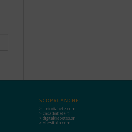
SCOPRI ANCHE:
> ilmiodiabete.com
> casadiabete.it
> digitaldiabetes.srl
> obesitalia.com