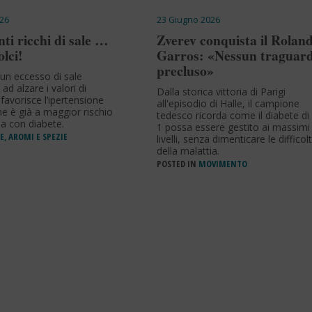
26
23 Giugno 2026
nti ricchi di sale …
Zverev conquista il Rolan
olci!
Garros: «Nessun traguard
precluso»
n eccesso di sale
ad alzare i valori di
Dalla storica vittoria di Parigi
favorisce l’ipertensione
all'episodio di Halle, il campione
he è già a maggior rischio
tedesco ricorda come il diabete di 
na con diabete.
1 possa essere gestito ai massimi
E, AROMI E SPEZIE
livelli, senza dimenticare le difficol
della malattia.
POSTED IN
MOVIMENTO