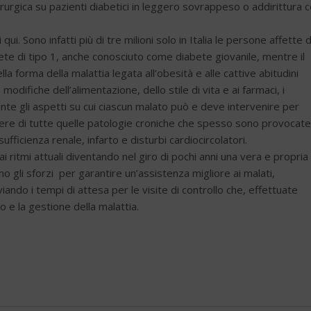
irurgica su pazienti diabetici in leggero sovrappeso o addirittura 
ui. Sono infatti più di tre milioni solo in Italia le persone affette 
ete di tipo 1, anche conosciuto come diabete giovanile, mentre il
a forma della malattia legata all’obesità e alle cattive abitudini
odifiche dell’alimentazione, dello stile di vita e ai farmaci, i
ente gli aspetti su cui ciascun malato può e deve intervenire per
rgere di tutte quelle patologie croniche che spesso sono provocate
sufficienza renale, infarto e disturbi cardiocircolatori.
i ritmi attuali diventando nel giro di pochi anni una vera e propria
o gli sforzi per garantire un’assistenza migliore ai malati,
ando i tempi di attesa per le visite di controllo che, effettuate
o e la gestione della malattia.