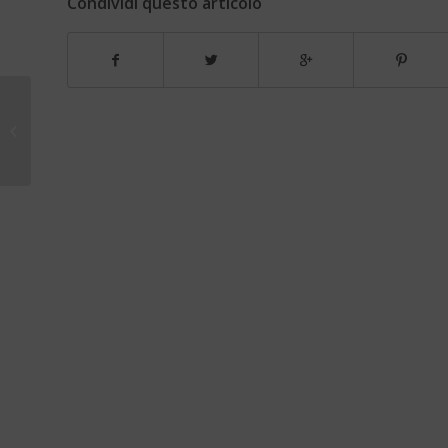
Condividi questo articolo
Napoli: scadenti i kit coreani per la
misurazione del diabete distribuiti
d...