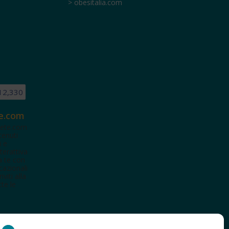
> obesitalia.com
12,330
e.com
ete.com
tenuti
i e
terattiva
a te con
cazionali
iviti alla
te le