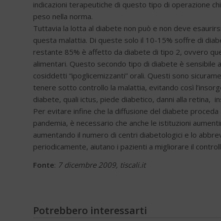
indicazioni terapeutiche di questo tipo di operazione ch
peso nella norma.
Tuttavia la lotta al diabete non può e non deve esaurirsi q
questa malattia. Di queste solo il 10-15% soffre di diab
restante 85% è affetto da diabete di tipo 2, ovvero quell
alimentari. Questo secondo tipo di diabete è sensibile a m
cosiddetti “ipoglicemizzanti” orali. Questi sono sicuram
tenere sotto controllo la malattia, evitando così l’inso
diabete, quali ictus, piede diabetico, danni alla retina, in
Per evitare infine che la diffusione del diabete proceda a
pandemia, è necessario che anche le istituzioni aumentin
aumentando il numero di centri diabetologici e lo abbrevi
periodicamente, aiutano i pazienti a migliorare il controll
Fonte
:
7 dicembre 2009, tiscali.it
Potrebbero interessarti