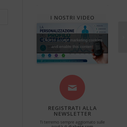
Una Vita Su Misura
I NOSTRI VIDEO
Mi
in
Click to accept marketing cookies
p
and enable this content
REGISTRATI ALLA
NEWSLETTER
Ti terremo sempre aggiornato sulle
novità di
diabete.com