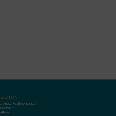
 SEZIONI
progetti, testimonianze
interviste
attiva