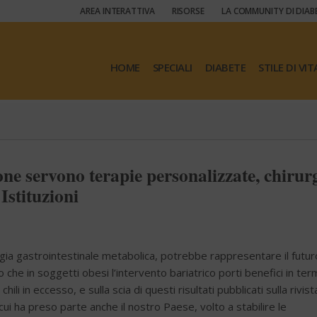
AREA INTERATTIVA
RISORSE
LA COMMUNITY DI DIAB
HOME
SPECIALI
DIABETE
STILE DI VIT
one servono terapie personalizzate, chirur
Istituzioni
urgia gastrointestinale metabolica, potrebbe rappresentare il futur
o che in soggetti obesi l’intervento bariatrico porti benefici in term
li in eccesso, e sulla scia di questi risultati pubblicati sulla rivist
ui ha preso parte anche il nostro Paese, volto a stabilire le