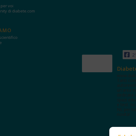
i per voi
ity di diabete.com
IAMO
cientifico
e
2
Diabet
www.diab
Tanti con
autorevol
un'area in
dedicata 
spazi edu
e test. Iscr
NL per tut
novità!