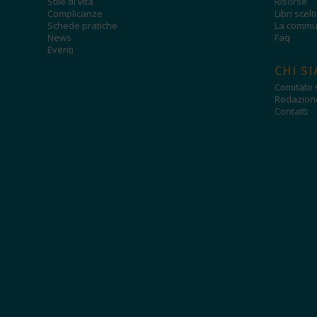
Stile di vita
Risorse
Complicanze
Libri scelt
Schede pratiche
La commun
News
Faq
Eventi
CHI S
Comitato s
Redazion
Contatti