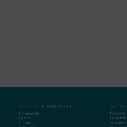
SEZIONI PRINCIPALI
ALTRE
Home page
Persone, 
Speciali
Le nostre 
Diabete
Area inter