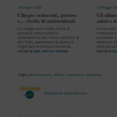
14 Giugno 2026
12 Maggio 20
Ciliegie: seducenti, gustose
Gli alime
e… ricche di antiossidanti
salati e d
Le ciliegie sono molto ricche di
Come noto u
sostanze antiossidanti e
contribuisce 
antinfiammatorie, meno caloriche di
pressione e 
altri frutti, aumentano la diuresi e
arteriosa, c
migliorano le funzioni intestinali.
nella perso
POSTED IN
FIBRE, FRUTTA E VERDURA
POSTED IN
SAL
Tags:
alimentazione
,
affetto
,
assistenza
,
bariatrica
Redazione Diabete.com