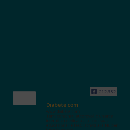
212,332
Diabete.com
www.diabete.com
Tanti contenuti autorevoli e un'area
interattiva dedicata a te con spazi
educazionali e test. Iscriviti alla NL per
tutte le novità!