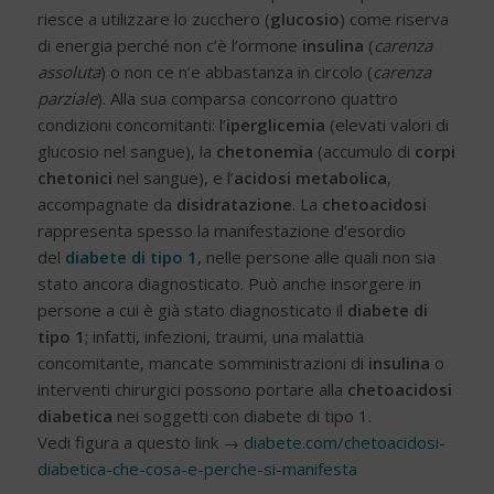
riesce a utilizzare lo zucchero (
glucosio
) come riserva
di energia perché non c’è l’ormone
insulina
(
carenza
assoluta
) o non ce n’e abbastanza in circolo (
carenza
parziale
). Alla sua comparsa concorrono quattro
condizioni concomitanti: l’
iperglicemia
(elevati valori di
glucosio nel sangue), la
chetonemia
(accumulo di
corpi
chetonici
nel sangue), e l’
acidosi metabolica
,
accompagnate da
disidratazione
. La
chetoacidosi
rappresenta spesso la manifestazione d’esordio
del
diabete di tipo 1
, nelle persone alle quali non sia
stato ancora diagnosticato. Può anche insorgere in
persone a cui è già stato diagnosticato il
diabete di
tipo 1
; infatti, infezioni, traumi, una malattia
concomitante, mancate somministrazioni di
insulina
o
interventi chirurgici possono portare alla
chetoacidosi
diabetica
nei soggetti con diabete di tipo 1.
Vedi figura a questo link →
diabete.com/chetoacidosi-
diabetica-che-cosa-e-perche-si-manifesta