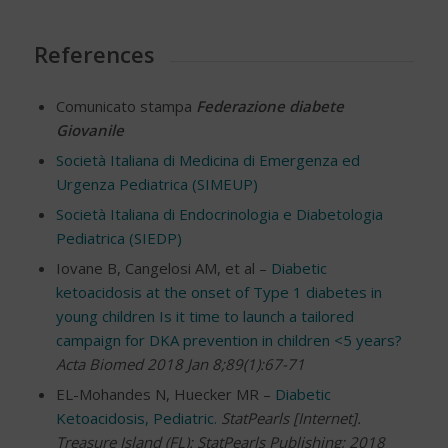
References
Comunicato stampa
Federazione diabete
Giovanile
Società Italiana di Medicina di Emergenza ed
Urgenza Pediatrica (SIMEUP)
Società Italiana di Endocrinologia e Diabetologia
Pediatrica (SIEDP)
Iovane B, Cangelosi AM, et al –
Diabetic
ketoacidosis at the onset of Type 1 diabetes in
young children Is it time to launch a tailored
campaign for DKA prevention in children <5 years?
Acta Biomed 2018 Jan 8;89(1):67-71
EL-Mohandes N, Huecker MR –
Diabetic
Ketoacidosis, Pediatric.
StatPearls [Internet].
Treasure Island (FL): StatPearls Publishing; 2018