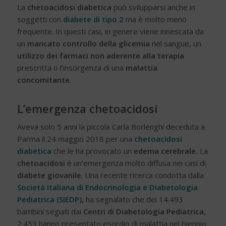
La
chetoacidosi diabetica
può svilupparsi anche in
soggetti con
diabete di tipo 2
ma è molto meno
frequente. In questi casi, in genere viene innescata da
un
mancato controllo della glicemia
nel sangue, un
utilizzo dei farmaci non aderente alla terapia
prescritta o l’insorgenza di una
malattia
concomitante
.
L’emergenza chetoacidosi
Aveva solo 5 anni la piccola Carla Borlenghi deceduta a
Parma il 24 maggio 2018 per una
chetoacidosi
diabetica
che le ha provocato un
edema cerebrale.
La
chetoacidosi
è un’emergenza molto diffusa nei casi di
diabete giovanile
. Una recente ricerca condotta dalla
Società Italiana di Endocrinologia e Diabetologia
Pediatrica (SIEDP)
,
ha segnalato che dei 14.493
bambini seguiti dai
Centri di Diabetologia Pediatrica
,
2.453 hanno presentato esordio di malattia nel biennio