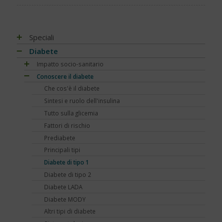
Speciali
Antiossidanti e radicali liberi
Diabete
Assistenza e diabete
Impatto socio-sanitario
Associazioni di pazienti con diabete
Conoscere il diabete
Mondo, Europa
Automonitoraggio glicemia
Italia
Che cos'è il diabete
Centenario dell'insulina
Regioni
Sintesi e ruolo dell'insulina
COVID-19 e diabete
Tutto sulla glicemia
Diabete e obesità
Fattori di rischio
Diabete, obesità e attività fisica
Prediabete
Diabete e celiachia
Principali tipi
Diabete e ricerca
Diabete di tipo 1
Diabete e sonno
Diabete di tipo 2
Diabete e udito
Diabete LADA
Diabete e osteoporosi
Diabete MODY
Diabete, cute e prurito
Altri tipi di diabete
Educazione terapeutica e diabete