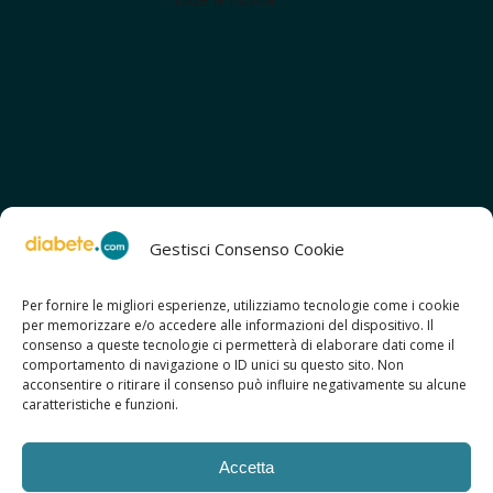
Gestisci Consenso Cookie
Per fornire le migliori esperienze, utilizziamo tecnologie come i cookie
per memorizzare e/o accedere alle informazioni del dispositivo. Il
SCOPRI ANCHE:
consenso a queste tecnologie ci permetterà di elaborare dati come il
> ilmiodiabete.com
comportamento di navigazione o ID unici su questo sito. Non
> casadiabete.it
acconsentire o ritirare il consenso può influire negativamente su alcune
> digitaldiabetes.srl
caratteristiche e funzioni.
> obesitalia.com
Accetta