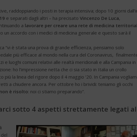
e, raddoppiando i posti in terapia intensiva; dopo 10 giorni dall’i
19
e separati dagli altri – ha precisato
Vincenzo De Luca
,
ontinuando a
lavorare per creare una rete di medicina territorial
to un accordo con i medici di medicina generale e questo sarà il
a “vi è stata una prova di grande efficienza, pensiamo solo
pedale più efficace al mondo nella cura del Coronavirus, finalment
i e luoghi comuni relativi alle realtà meridionali e alla Campania in
: ho l’impressione netta che ci sia stato in Italia un crollo
o più la linea del rigore dopo il 4 maggio ‘20. In Campania voglia
i a chiudere ancora. Per ottobre ho i brividi: teniamo gli occhi
non è risolto
: noi ci stiamo preparando”.
ci sotto 4 aspetti strettamente legati al
i
 del