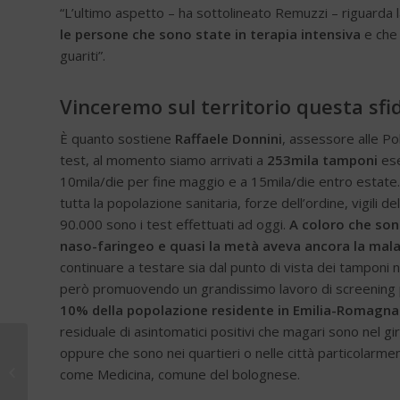
“L’ultimo aspetto – ha sottolineato Remuzzi – riguarda 
le persone che sono state in terapia intensiva
e che 
guariti”.
Vinceremo sul territorio questa sfid
È quanto sostiene
Raffaele Donnini
, assessore alle Pol
test, al momento siamo arrivati a
253mila tamponi
ese
10mila/die per fine maggio e a 15mila/die entro estate
tutta la popolazione sanitaria, forze dell’ordine, vigili d
90.000 sono i test effettuati ad oggi.
A coloro che sono
naso-faringeo e quasi la metà aveva ancora la malat
continuare a testare sia dal punto di vista dei tamponi 
però promuovendo un grandissimo lavoro di screening pe
10% della popolazione residente in Emilia-Romagna 
residuale di asintomatici positivi che magari sono nel gir
oppure che sono nei quartieri o nelle città particolarm
Siedp: campi scuola
2020 da rimandare a
come Medicina, comune del bolognese.
nuove disposizioni