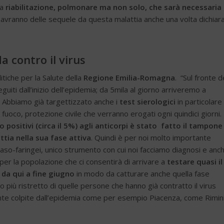
la
riabilitazione, polmonare ma non solo, che sarà necessaria
avranno delle sequele da questa malattia anche una volta dichiara
a contro il virus
itiche per la Salute della
Regione Emilia-Romagna
. “Sul fronte d
guiti dall’inizio dell’epidemia; da 5mila al giorno arriveremo a
. Abbiamo già targettizzato anche i
test sierologici
in particolare
el fuoco, protezione civile che verranno erogati ogni quindici giorni.
 positivi (circa il 5%) agli anticorpi è stato fatto il tampone
tia nella sua fase attiva
. Quindi è per noi molto importante
naso-faringei, unico strumento con cui noi facciamo diagnosi e anc
r la popolazione che ci consentirà di arrivare a
testare quasi il
da qui a fine giugno
in modo da catturare anche quella fase
o più ristretto di quelle persone che hanno già contratto il virus
ente colpite dall’epidemia come per esempio Piacenza, come Rimin