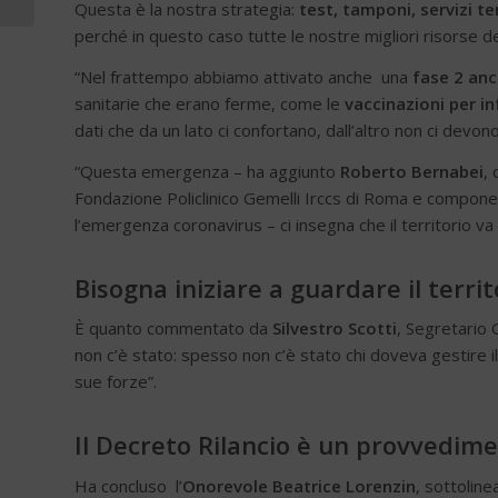
Questa è la nostra strategia:
test, tamponi, servizi te
perché in questo caso tutte le nostre migliori risorse 
“Nel frattempo abbiamo attivato anche una
fase 2 anc
sanitarie che erano ferme, come le
vaccinazioni per in
dati che da un lato ci confortano, dall’altro non ci dev
“Questa emergenza – ha aggiunto
Roberto Bernabei
,
Fondazione Policlinico Gemelli Irccs di Roma e component
l’emergenza coronavirus – ci insegna che il territorio va
Bisogna iniziare a guardare il terri
È quanto commentato da
Silvestro Scotti
, Segretario 
non c’è stato: spesso non c’è stato chi doveva gestire il 
sue forze”.
Il
Decreto Rilancio
è un provvedime
Ha concluso l’
Onorevole Beatrice Lorenzin
, sottolin