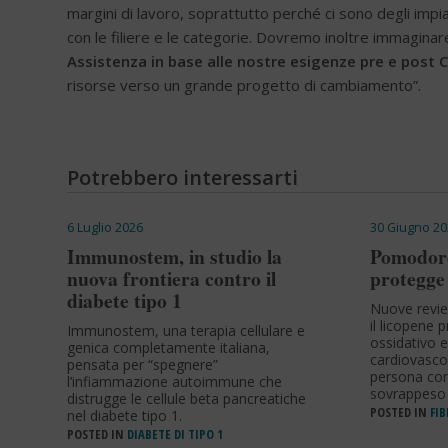
margini di lavoro, soprattutto perché ci sono degli impi
con le filiere e le categorie. Dovremo inoltre immaginar
Assistenza
in base alle nostre esigenze pre e post C
risorse verso un grande progetto di cambiamento”.
Potrebbero interessarti
6 Luglio 2026
30 Giugno 20
Immunostem, in studio la
Pomodoro
nuova frontiera contro il
protegge 
diabete tipo 1
Nuove revi
il licopene 
Immunostem, una terapia cellulare e
ossidativo e
genica completamente italiana,
cardiovasco
pensata per “spegnere”
persona con 
l’infiammazione autoimmune che
sovrappeso 
distrugge le cellule beta pancreatiche
POSTED IN
FIB
nel diabete tipo 1.
POSTED IN
DIABETE DI TIPO 1