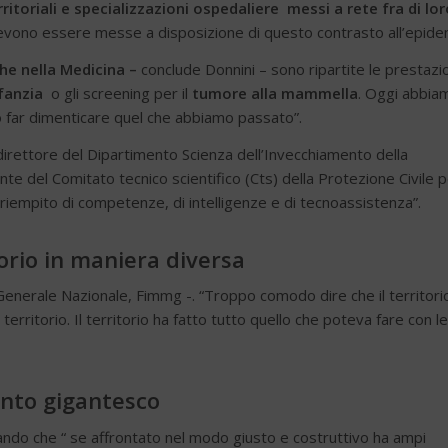
rritoriali e specializzazioni ospedaliere messi a rete fra di lo
devono essere messe a disposizione di questo contrasto all’epide
he nella Medicina –
conclude Donnini – sono ripartite le prestazi
fanzia
o gli screening per il
tumore alla mammella
. Oggi abbia
ono far dimenticare quel che abbiamo passato”.
 direttore del Dipartimento Scienza dell’Invecchiamento della
e del Comitato tecnico scientifico (Cts) della Protezione Civile 
 riempito di competenze, di intelligenze e di tecnoassistenza”.
torio in maniera diversa
Generale Nazionale, Fimmg -. “Troppo comodo dire che il territori
territorio. Il territorio ha fatto tutto quello che poteva fare con le
nto gigantesco
eando che “ se affrontato nel modo giusto e costruttivo ha ampi