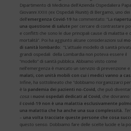
Dipartimento di Medicina dell’Azienda Ospedaliera Pap
Giovanni XXIII (ex Ospedali Riuniti) di Bergamo, uno dei
dell’
emergenza Covid-19
ha commentato: “La
riapertu
una questione di salute
per cercare di contrastare p
e conflitti che sono le due principali cause di malattia e d
mortalità”. Poi ha aggiunto alcune considerazioni sul
mo
di sanità lombardo
: “L’attuale modello di sanità privat
grandi ospedali della Lombardia non poteva essere il
“modello” di sanità pubblica. Abbiamo visto come
nell’emergenza è mancato un servizio di prevenzione e d
malati, con unità mobili con cui i medici vanno a cas
Infine, ha sottolineato che “dobbiamo riorganizzarci pe
è la
pandemia dei pazienti no-Covid
, che può diventa
cosa
: i
nuovi ospedali dedicati al Covid
, che dovranno 
il
covid-19 non è una malattia esclusivamente polmon
una malattia che ha anche una sua complessità.
Ter
–
una volta tracciate queste persone che cosa suc
questo senso. Dobbiamo fare delle scelte lucide e la pol