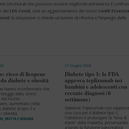
anti strutturali che possono essere migliorati attraverso il confro
e dei
LEA Covid
, cioè un aggiornamento dei nostri
Livelli Essenzia
ovid;
la situazione ci chiede un’azione di riforma e l’impiego delle
26
21 Giugno 2026
: ricco di licopene
Diabete tipo 1: la FDA
da diabete e obesità
approva teplizumab nei
bambini e adolescenti con
ew hanno riconfermato che
recente diagnosi (6
protegge dallo stress
settimane)
 dal rischio
lare, aumentato nella
Sebbene Teplizumab non rapprese
diabete di tipo 2 e
una cura per il diabete tipo 1,
/ obesità.
l'obiettivo è prolungare la “luna di
RE, FRUTTA E VERDURA
miele” della malattia, preservando
a lungo la funzione pancreatica