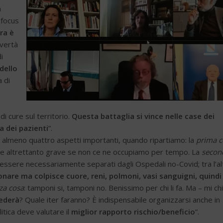
a
 focus
ra è
overtà
i
dello
a di
i cure sul territorio.
Questa battaglia si vince nelle case dei
a dei pazienti
”.
r almeno quattro aspetti importanti, quando ripartiamo: la
prima c
re altrettanto grave se non ce ne occupiamo per tempo. La
secon
essere necessariamente separati dagli Ospedali no-Covid; tra l’al
are ma colpisce cuore, reni, polmoni, vasi sanguigni, quindi
za cosa
: tamponi si, tamponi no. Benissimo per chi li fa. Ma – mi c
cederà
? Quale iter faranno? È indispensabile organizzarsi anche in
itica deve valutare il
miglior rapporto rischio/beneficio
”.