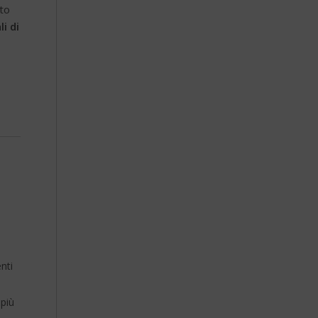
nto
li di
nti
 più