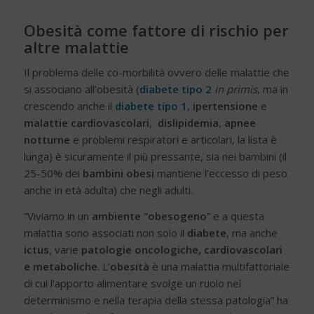
Obesità come fattore di rischio per
altre malattie
Il problema delle co-morbilità ovvero delle malattie che
si associano all’obesità (
diabete tipo 2
in primis
, ma in
crescendo anche il
diabete tipo 1
,
ipertensione
e
malattie cardiovascolari
,
dislipidemia
,
apnee
notturne
e problemi respiratori e articolari, la lista è
lunga) è sicuramente il più pressante, sia nei bambini (il
25-50% dei
bambini obesi
mantiene l’eccesso di peso
anche in età adulta) che negli adulti.
“Viviamo in un
ambiente “obesogeno
” e a questa
malattia sono associati non solo il
diabete
, ma anche
ictus
, varie
patologie oncologiche, cardiovascolari
e metaboliche
. L’
obesità
è una malattia multifattoriale
di cui l’apporto alimentare svolge un ruolo nel
determinismo e nella terapia della stessa patologia” ha