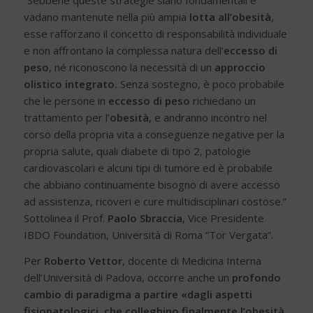
“Sebbene queste strategie siano fondamentali e
vadano mantenute nella più ampia
lotta all’obesità
,
esse rafforzano il concetto di responsabilità individuale
e non affrontano la complessa natura dell’
eccesso di
peso
, né riconoscono la necessità di un
approccio
olistico integrato.
Senza sostegno, è poco probabile
che le persone in
eccesso di peso
richiedano un
trattamento per l’
obesità
, e andranno incontro nel
corso della propria vita a conseguenze negative per la
propria salute, quali diabete di tipo 2, patologie
cardiovascolari e alcuni tipi di tumore ed è probabile
che abbiano continuamente bisogno di avere accesso
ad assistenza, ricoveri e cure multidisciplinari costose.”
Sottolinea il Prof.
Paolo Sbraccia
, Vice Presidente
IBDO Foundation, Università di Roma “Tor Vergata”.
Per
Roberto Vettor
, docente di Medicina Interna
dell’Università di Padova, occorre anche un
profondo
cambio di paradigma
a partire «dagli aspetti
fisiopatologici, che colleghino finalmente l’obesità