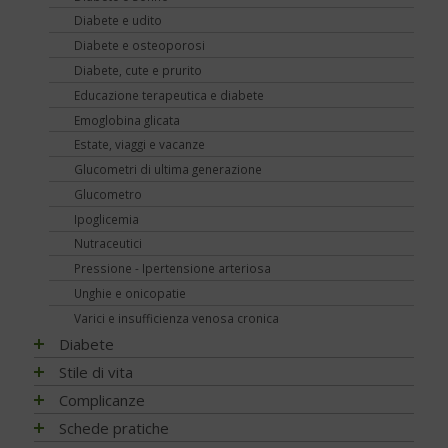
Diabete e udito
Diabete e osteoporosi
Diabete, cute e prurito
Educazione terapeutica e diabete
Emoglobina glicata
Estate, viaggi e vacanze
Glucometri di ultima generazione
Glucometro
Ipoglicemia
Nutraceutici
Pressione - Ipertensione arteriosa
Unghie e onicopatie
Varici e insufficienza venosa cronica
Diabete
Impatto socio-sanitario
Stile di vita
Conoscere il diabete
Mondo, Europa
Linee guida e consigli
Complicanze
Terapia
Italia
Che cos'è il diabete
Ambiente
Artrite reumatoide
Schede pratiche
Psicologia
Regioni
Sintesi e ruolo dell'insulina
Terapia del diabete
A tavola con il diabete