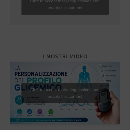
Click to accept marketing cookies and
Visite ed esami
NEWS - 2009
Una Vita Su Misura
Diabete, cuore e vasi
EVENTI - 2010
enable this content
Diabete e attività fisica
I NOSTRI VIDEO
Click to accept marketing cookies and
enable this content