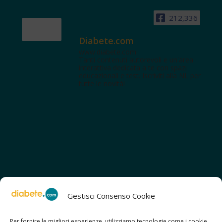
212,336
Diabete.com
www.diabete.com
Tanti contenuti autorevoli e un'area
interattiva dedicata a te con spazi
educazionali e test. Iscriviti alla NL per
tutte le novità!
Gestisci Consenso Cookie
Per fornire le migliori esperienze, utilizziamo tecnologie come i cookie