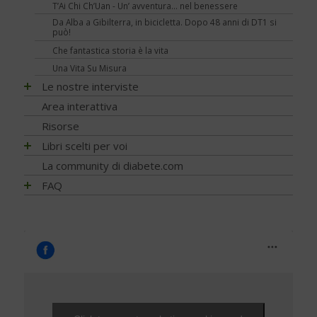
EVENTI - 2015
Ipoglicemia
T’Ai Chi Ch’Uan - Un’ avventura… nel benessere
Zucchero e Dolcificanti
Tumori
Sintomi
NEWS - 2012
EVENTI - 2014
Nutraceutici
Da Alba a Gibilterra, in bicicletta. Dopo 48 anni di DT1 si
Vero o falso
NEWS - 2011
può!
EVENTI - 2013
Pressione - Ipertensione arteriosa
Viaggi e vacanze
NEWS - 2010
Che fantastica storia è la vita
EVENTI - 2012
Unghie e onicopatie
Visite ed esami
NEWS - 2009
Una Vita Su Misura
EVENTI - 2010
Varici e insufficienza venosa cronica
Le nostre interviste
Progetti
Area interattiva
Ricerca
Risorse
Psicologia
Libri scelti per voi
Nutrizione
Alimentazione
La community di diabete.com
Diagnosi
Attività fisica
FAQ
Prevenzione e Terapia
Guide generali
FAQ - Scoprire di avere il diabete
Complicanze
Psicologia
Capire il diabete
Cani per diabetici
Tecnologia
Bambini e diabete
Application
Testimonianze
Il controllo del diabete
Ipoglicemia
Diabete e donna
Gravidanza e diabete