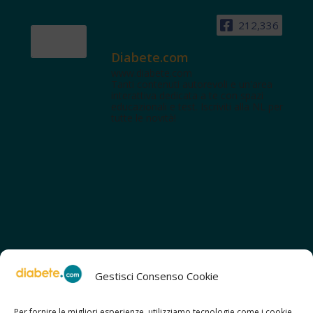
212,336
Diabete.com
www.diabete.com
Tanti contenuti autorevoli e un'area
interattiva dedicata a te con spazi
educazionali e test. Iscriviti alla NL per
tutte le novità!
Gestisci Consenso Cookie
Per fornire le migliori esperienze, utilizziamo tecnologie come i cookie