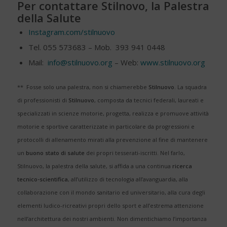
Per contattare Stilnovo, la Palestra
della Salute
Instagram.com/stilnuovo
Tel. 055 573683 – Mob. 393 941 0448
Mail:
info@stilnuovo.org
– Web:
www.stilnuovo.org
** Fosse solo una palestra, non si chiamerebbe
Stilnuovo
. La squadra
di professionisti di
Stilnuovo
, composta da tecnici federali, laureati e
specializzati in scienze motorie, progetta, realizza e promuove attività
motorie e sportive caratterizzate in particolare da progressioni e
protocolli di allenamento mirati alla prevenzione al fine di mantenere
un
buono stato di salute
dei propri tesserati-iscritti. Nel farlo,
Stilnuovo, la palestra della salute, si affida a una continua
ricerca
tecnico-scientifica
, all’utilizzo di tecnologia all’avanguardia, alla
collaborazione con il mondo sanitario ed universitario, alla cura degli
elementi ludico-ricreativi propri dello sport e all’estrema attenzione
nell’architettura dei nostri ambienti. Non dimentichiamo l’importanza