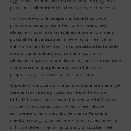
aggiustare la somministrazione di
insulina
negli orari
prossimi all’
allenamento
in base alle varie necessità.
Chi fa invece uso di
terapia multiiniettiva
deve
prestare una maggiore attenzione all’orario degli
allenamenti avendo una
insulinizzazione con meno
possibilità di variazione
. In genere, prima di cena
entriamo in una fase in cui
l’insulina attiva lenta della
sera e rapida del pranzo, ormai è scarsa
. Se ci
alleniamo in questo momento della giornata, il
rischio è
di incorrere in iperglicemia
, soprattutto se la
proposta degli esercizi non ne tiene conto.
Quando ci muoviamo
,
i muscoli consumano energie
derivanti anche dagli zuccheri
. Durante e dopo
l’attività fisica, il corpo cerca di aumentare l’afflusso di
zucchero verso i muscoli che hanno lavorato per
recuperare quanto perduto.
Se manca l’insulina
,
questo passaggio, dal sangue al muscolo, avviene con
difficoltà determinando l’
accumulo di zuccheri nel