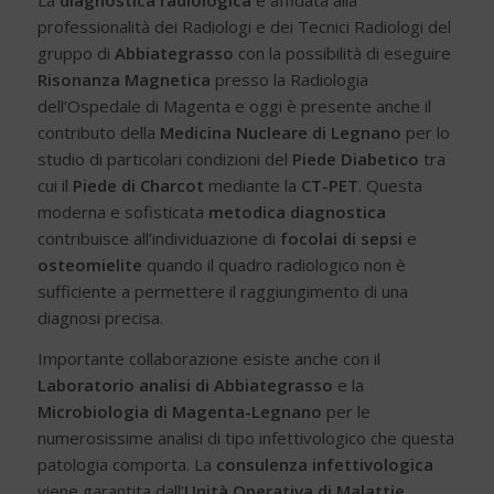
La
diagnostica radiologica
è affidata alla
professionalità dei Radiologi e dei Tecnici Radiologi del
gruppo di
Abbiategrasso
con la possibilità di eseguire
Risonanza Magnetica
presso la Radiologia
dell’Ospedale di Magenta e oggi è presente anche il
contributo della
Medicina Nucleare di Legnano
per lo
studio di particolari condizioni del
Piede Diabetico
tra
cui il
Piede di Charcot
mediante la
CT-PET
. Questa
moderna e sofisticata
metodica diagnostica
contribuisce all’individuazione di
focolai di sepsi
e
osteomielite
quando il quadro radiologico non è
sufficiente a permettere il raggiungimento di una
diagnosi precisa.
Importante collaborazione esiste anche con il
Laboratorio analisi di Abbiategrasso
e la
Microbiologia di Magenta-Legnano
per le
numerosissime analisi di tipo infettivologico che questa
patologia comporta. La
consulenza infettivologica
viene garantita dall’
Unità Operativa di Malattie