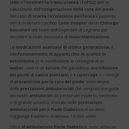
(
ABI
) e l’
ossimetria transcutanea
(
TcPO2
) per la
valutazione dell’
ossigenazione della cute del piede
.
Nel caso di
scarsa circolazione periferica
il paziente
verrà rivalutato con
Eco Color Doppler
da un
Chirurgo
Vascolare
del team dell’Ospedale di Legnano per
decidere la reale necessità di
rivascolarizzazione
.
Le
medicazioni avanzate di ultima generazione
, il
confezionamento di apparecchio di scarico in
vetroresina
(o in sostituzione la consegna di un
walker
, cioè di un
tutore
che garantisce una
riduzione
dei picchi di carico plantare
) e il
curettage
o i consigli
di
prevenzione per la cura del piede
, sono alcune
delle
prestazioni ambulatoriali
che vengono eseguite
nei nostri
ambulatori
da personale esperto, motivato
e di grande umanità. Il totale delle
prestazioni
ambulatoriali per il Piede Diabetico
in un anno
raggiunge il numero di almeno 10.000 visite.
Oltre all’
Ambulatorio Piede Diabetico
, sono attivi un