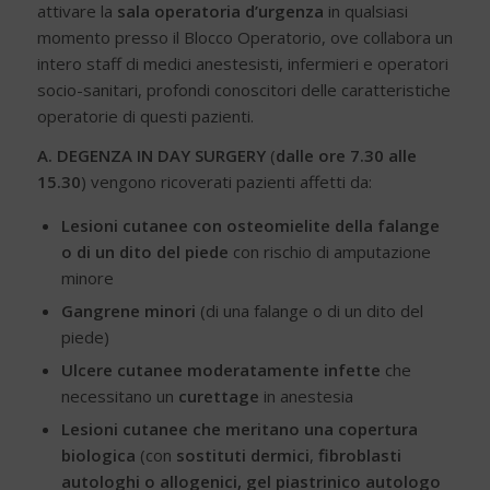
attivare la
sala operatoria d’urgenza
in qualsiasi
momento presso il Blocco Operatorio, ove collabora un
intero staff di medici anestesisti, infermieri e operatori
socio-sanitari, profondi conoscitori delle caratteristiche
operatorie di questi pazienti.
A. DEGENZA IN DAY SURGERY
(
dalle ore 7.30 alle
15.30
) vengono ricoverati pazienti affetti da:
Lesioni cutanee con osteomielite della falange
o di un dito del piede
con rischio di amputazione
minore
Gangrene minori
(di una falange o di un dito del
piede)
Ulcere cutanee moderatamente infette
che
necessitano un
curettage
in anestesia
Lesioni cutanee che meritano una copertura
biologica
(con
sostituti dermici
,
fibroblasti
autologhi o allogenici, gel piastrinico autologo