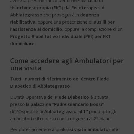
avere la presa in carico per un iniziale
ciclo di
fisiochinesiterapia
(
FKT
) dai
Fisioterapisti di
Abbiategrasso
che proseguirà in
degenza
riabilitativa
, oppure una prescrizione di
ausilii per
l’assistenza al domicilio
, oppure la compilazione di un
Progetto Riabilitativo Individuale (PRI) per FKT
domiciliare
.
Come accedere agli Ambulatori per
una visita
Tutti i numeri di riferimento del Centro Piede
Diabetico di Abbiategrasso
L’Unità Operativa del
Piede Diabetico
è situata
presso la
palazzina “Padre Giancarlo Bossi”
dell’Ospedale di
Abbiategrasso
: al 1° piano tutti gli
ambulatori e il reparto con la degenza al 2° piano.
Per poter accedere a qualsiasi
visita ambulatoriale