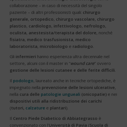
collaborazione – in caso di necessità del singolo
paziente – di altri professionisti quali:
chirurgo
generale
,
ortopedico
,
chirurgo vascolare
,
chirurgo
plastico
,
cardiologo
,
infettivologo
,
nefrologo
,
oculista
,
anestesista/terapista del dolore
, nonché
fisiatra
,
medico trasfusionista
,
medico
laboratorista
,
microbiologo
e
radiologo
.
Gli
infermieri
hanno esperienza ultra decennale nel
settore, alcuni con il master in “
wound care
” ovvero
gestione delle lesioni cutanee e delle ferite difficili
.
Il
podologo
, laureato anche in tecniche ortopediche, è
impegnato nella
prevenzione delle lesioni ulcerative
,
nella
cura delle
patologie ungueali
(onicopatie)
e nei
dispositivi utili alla ridistribuzione dei carichi
(
tutori,
calzature
e
plantari
).
Il
Centro Piede Diabetico di Abbiategrasso
è
convenzionato con l’
Università di Pavia
(
Scuola di