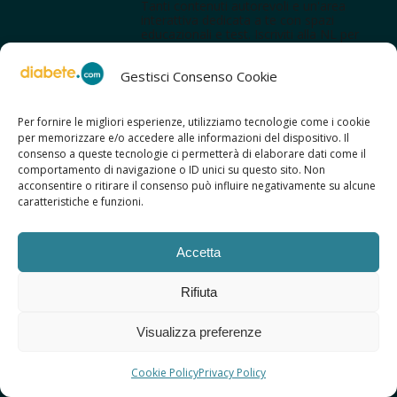
Tanti contenuti autorevoli e un'area
interattiva dedicata a te con spazi
educazionali e test. Iscriviti alla NL per
tutte le novità!
Gestisci Consenso Cookie
Per fornire le migliori esperienze, utilizziamo tecnologie come i cookie
per memorizzare e/o accedere alle informazioni del dispositivo. Il
consenso a queste tecnologie ci permetterà di elaborare dati come il
comportamento di navigazione o ID unici su questo sito. Non
acconsentire o ritirare il consenso può influire negativamente su alcune
caratteristiche e funzioni.
Accetta
Rifiuta
SCOPRI ANCHE:
Visualizza preferenze
> ilmiodiabete.com
> casadiabete.it
> digitaldiabetes.srl
Cookie Policy
Privacy Policy
> obesitalia.com