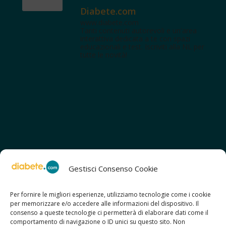
Diabete.com
www.diabete.com
Tanti contenuti autorevoli e un'area
interattiva dedicata a te con spazi
educazionali e test. Iscriviti alla NL per
tutte le novità!
Gestisci Consenso Cookie
Per fornire le migliori esperienze, utilizziamo tecnologie come i cookie
per memorizzare e/o accedere alle informazioni del dispositivo. Il
SCOPRI ANCHE:
consenso a queste tecnologie ci permetterà di elaborare dati come il
> ilmiodiabete.com
comportamento di navigazione o ID unici su questo sito. Non