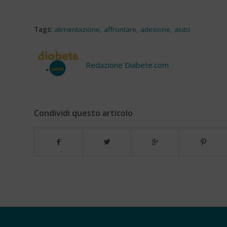
Tags:
alimentazione
,
affrontare
,
adesione
,
aiuto
Redazione Diabete.com
Condividi questo articolo