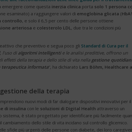
i, fa emergere come questa
inerzia clinica
porta
solo 1 persona c
ne esaminato) a raggiungere valori di
emoglobina glicata
(
HbA
n controllo
, e solo il 6,5 per cento delle persone ottiene
sione arteriosa
e
colesterolo LDL
, due tra le condizioni più
reattivo che preventivo e segua poco gli
Standard di Cura per il
, l’uso di
algoritmi intelligenti
e le analisi predittive, offrono un
ffetti della terapia e dello stile di vita nella
gestione quotidian
e terapeutica informata
“, ha dichiarato
Lars Böhm, Healthcare
ogestione della terapia
mprendono nuovi modi di far dialogare dispositivi innovativi per il
 di insulina
con le
soluzioni di Digital Health
attraverso un
o sistema, è stato progettato per identificare più facilmente quan
e il cambiamento dello stile di vita incidano sul controllo glicemico.
e sfide più urgenti delle persone con diabete, dei loro caregive