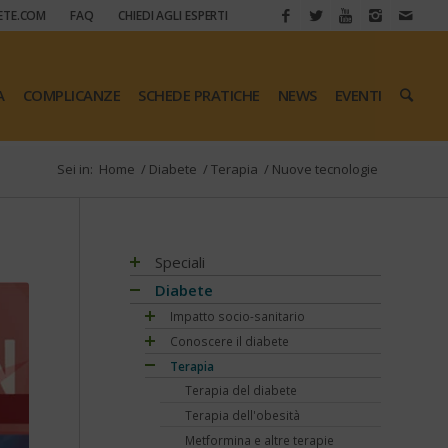
ETE.COM
FAQ
CHIEDI AGLI ESPERTI
A
COMPLICANZE
SCHEDE PRATICHE
NEWS
EVENTI
Sei in:
Home
/
Diabete
/
Terapia
/
Nuove tecnologie
Speciali
Antiossidanti e radicali liberi
Diabete
Assistenza e diabete
Impatto socio-sanitario
Associazioni di pazienti con diabete
Conoscere il diabete
Mondo, Europa
Automonitoraggio glicemia
Terapia
Italia
Che cos'è il diabete
Centenario dell'insulina
Regioni
Sintesi e ruolo dell'insulina
Terapia del diabete
COVID-19 e diabete
Tutto sulla glicemia
Terapia dell'obesità
Diabete e obesità
Fattori di rischio
Metformina e altre terapie