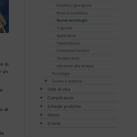
Diabete, obesità e attività fisica
Prediabete
Insulina e glucagone
Diabete e celiachia
Principali tipi
Ricerca scientifica
Diabete e ricerca
Diabete di tipo 1
Nuove tecnologie
Diabete e sonno
Diabete di tipo 2
Trapianti
Diabete e udito
Diabete LADA
Application
Diabete e osteoporosi
Diabete MODY
Telemedicina
Diabete, cute e prurito
Altri tipi di diabete
Contenitori termici
Educazione terapeutica e diabete
Sintomatologia
Terapie dolci
ie di
Emoglobina glicata
Diagnosi precoce
Adesione alla terapia
è un
Estate, viaggi e vacanze
Psicologia
Capire gli esami
Glucometri di ultima generazione
Donna e mamma
Gestione quotidiana
Glucometro
Tumori
Diabete al femminile
Stile di vita
la
Ipoglicemia
Diabete gestazionale
Linee guida e consigli
Complicanze
Nutraceutici
Ambiente
Artrite reumatoide
Schede pratiche
o di
Pressione - Ipertensione arteriosa
A tavola con il diabete
Chetoacidosi
Adesione terapia
News
Unghie e onicopatie
Movimento
Acqua e bevande
Complicanze oculari - Retinopatia
Alimentazione
NEWS - 2026
Eventi
Varici e insufficienza venosa cronica
Fumo
Alimentazione del futuro
Attività fisica e sport
Complicanze sistema digerente
Ateroma e angiopatia diabetica
NEWS - 2025
le
Sonno
Carboidrati (zuccheri)
Fumo e diabete
Denti e gengive
Attività fisica e sport