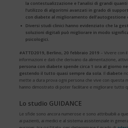
la contestualizzazione e l’analisi di grandi quantit
l’utilizzo di algoritmi avanzati in grado di suppo
con diabete al miglioramento dell’autogestione 
Diversi studi clinici hanno evidenziato che la ge
soluzioni digitali può migliorare in modo significa
psicologici.
#ATTD2019, Berlino, 20 febbraio 2019
– Vivere con i
informazioni e dati che derivano da alimentazione, attivi
persona con diabete spende circa 1 ora al giorno nel
gestendo il tutto quasi sempre da sola
. Il
diabete
ri
mette a dura prova ogni persona che vive con questa m
hanno dimostrato di poter facilitare e migliorare tutto 
Lo studio GUIDANCE
Le sfide sono ancora numerose e sono attribuibili a que
ai pazienti, ai medici e al sistema assistenziale in gene
europei, tra cui l’Italia, per determinare il grado di
adesi