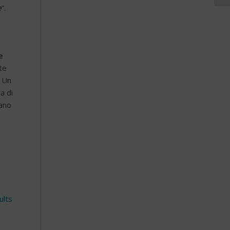
e
”.
e
te
. Un
a di
iano
ults