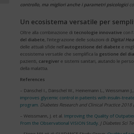
controllo, ma migliori anche i parametri psicologici
c
Un ecosistema versatile per sempli
Oltre alla combinazione di
tecnologie innovative
con l’
del diabete
, l’integrazione delle soluzioni di
Digital Hea
delle attuali sfide nell’
autogestione del diabete
e migli
ecosistema versatile che semplifica la
gestione del di
pazienti,
caregiver
e sistemi sanitari, aiutando le pers
della malattia.
References
– Dänschel I., Dänschel W., Heinemann L., Weissmann J., K
improves glycemic control in patients with insulin-tre
program
.
Diabetes Research and Clinical Practice 2018
– Weissmann, J. et al.
Improving the Quality of Outpati
From the Observational VISION Study
.
J Diabetes Sci T
– Stone MA et al; GUIDANCE Study Group.
Quality of ca