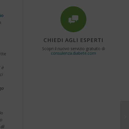
io
n
CHIEDI AGLI ESPERTI
Scopri il nuovo servizio gratuito di
consulenza.diabete.com
ette
e
 è
ci
go
lo
o
 di