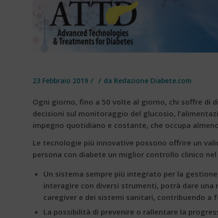
/
/
23 Febbraio 2019
da
Redazione Diabete.com
Ogni giorno, fino a 50 volte al giorno, chi soffre di 
decisioni sul monitoraggio del glucosio, l’alimentazi
impegno quotidiano e costante, che occupa almeno 
Le tecnologie più innovative possono offrire un val
persona con diabete un miglior controllo clinico nel
Un sistema sempre più integrato per la gestione
interagire con diversi strumenti, potrà dare una r
caregiver e dei sistemi sanitari, contribuendo a 
La possibilità di prevenire o rallentare la progre