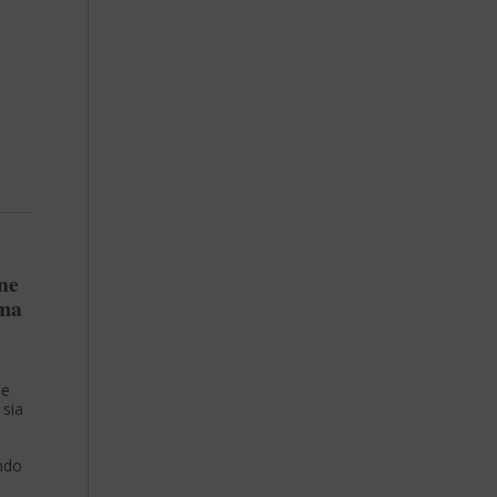
one
rma
le
 sia
ndo