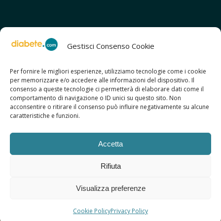
Gestisci Consenso Cookie
Per fornire le migliori esperienze, utilizziamo tecnologie come i cookie
per memorizzare e/o accedere alle informazioni del dispositivo. Il
SCOPRI ANCHE:
consenso a queste tecnologie ci permetterà di elaborare dati come il
> ilmiodiabete.com
comportamento di navigazione o ID unici su questo sito. Non
> casadiabete.it
acconsentire o ritirare il consenso può influire negativamente su alcune
> digitaldiabetes.srl
caratteristiche e funzioni.
> obesitalia.com
Accetta
Rifiuta
© 2026 Copyright - Diabete.com
Visualizza preferenze
Sitemap
Privacy Policy
Regolamento d’uso
Cookie Policy
Copyright
Credits
Cookie Policy
Privacy Policy