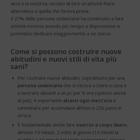
alcol e la metà ha cercato di fare un’attività fisica
alternativa a quella che faceva prima.
Il 27% delle persone sedentarie ha cominciato a fare
attività motoria avendo più tempo a disposizione e
potendosi dedicare maggiormente a se stessi.
Come si possono costruire nuove
abitudini e nuovi stili di vita più
sani?
Per costruire nuove abitudini, soprattutto per una
persona sedentaria
che si ritrova a stare a casa e
a lavorare davanti a un pc per 8 ore (spesso anche
di più!), è importante
alzarsi
ogni mezz’ora
e
camminare per accumulare all’incirca 250 passi in
un’ora.
È fondamentale anche fare
esercizi a corpo libero
,
almeno 10 minuti, 2 volte al giorno (10 minuti la
mattina e 10 minuti nel tardo pomeriggio), oppure