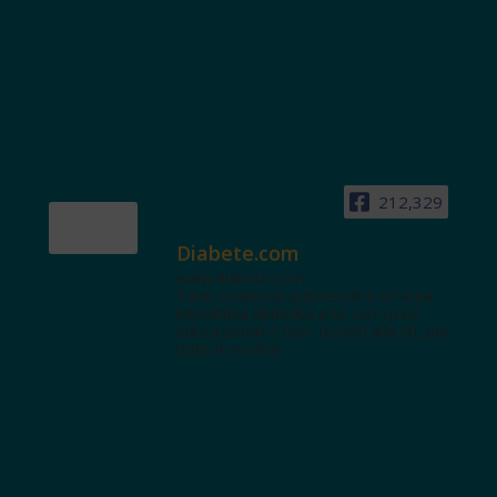
212,329
Diabete.com
www.diabete.com
Tanti contenuti autorevoli e un'area
interattiva dedicata a te con spazi
educazionali e test. Iscriviti alla NL per
tutte le novità!