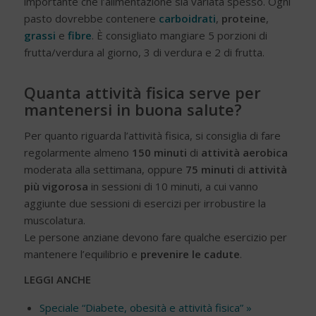
importante che l’alimentazione sia variata spesso. Ogni
pasto dovrebbe contenere
carboidrati
,
proteine
,
grassi
e
fibre
. È consigliato mangiare 5 porzioni di
frutta/verdura al giorno, 3 di verdura e 2 di frutta.
Quanta attività fisica serve per
mantenersi in buona salute?
Per quanto riguarda l’attività fisica, si consiglia di fare
regolarmente almeno
150 minuti
di
attività aerobica
moderata alla settimana, oppure
75 minuti
di
attività
più vigorosa
in sessioni di 10 minuti, a cui vanno
aggiunte due sessioni di esercizi per irrobustire la
muscolatura.
Le persone anziane devono fare qualche esercizio per
mantenere l’equilibrio
e
prevenire le cadute
.
LEGGI ANCHE
Speciale “Diabete, obesità e attività fisica” »