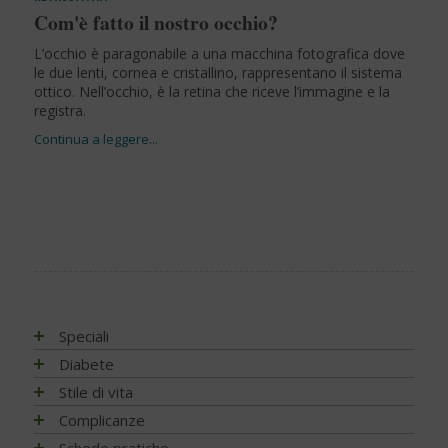
Com'è fatto il nostro occhio?
L’occhio è paragonabile a una macchina fotografica dove
le due lenti, cornea e cristallino, rappresentano il sistema
ottico. Nell’occhio, è la retina che riceve l’immagine e la
registra.
Speciali
Antiossidanti e radicali liberi
Diabete
Assistenza e diabete
Impatto socio-sanitario
Stile di vita
Associazioni di pazienti con diabete
Conoscere il diabete
Mondo, Europa
Linee guida e consigli
Complicanze
Automonitoraggio glicemia
Terapia
Italia
Che cos'è il diabete
Ambiente
Artrite reumatoide
Schede pratiche