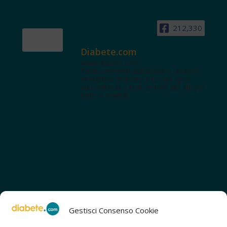
212,330
Diabete.com
www.diabete.com
Tanti contenuti autorevoli e un'area
interattiva dedicata a te con spazi
educazionali e test. Iscriviti alla NL per
tutte le novità!
Gestisci Consenso Cookie