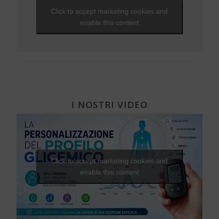
NEWS - 2010
Che fantastica storia è la vita
Gravidanza e diabete
EVENTI - 2012
Unghie e onicopatie
Click to accept marketing cookies and
Visite ed esami
NEWS - 2009
Una Vita Su Misura
Diabete, cuore e vasi
EVENTI - 2010
Varici e insufficienza venosa cronica
enable this content
Diabete e attività fisica
I NOSTRI VIDEO
Click to accept marketing cookies and
enable this content