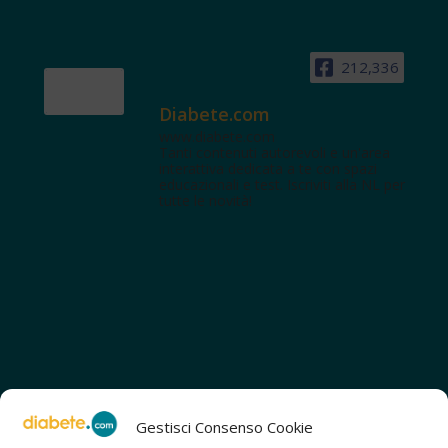
212,336
Diabete.com
www.diabete.com
Tanti contenuti autorevoli e un'area
interattiva dedicata a te con spazi
educazionali e test. Iscriviti alla NL per
tutte le novità!
Gestisci Consenso Cookie