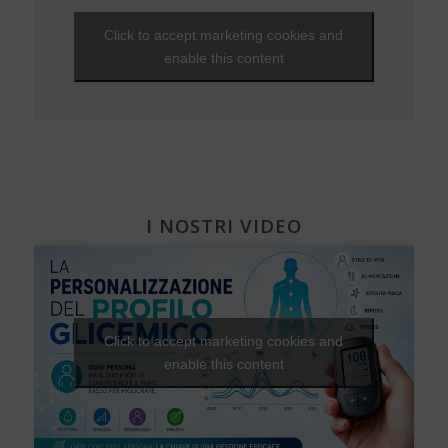
Viaggi e vacanze
NEWS - 2010
Che fantastica storia è la vita
Gravidanza e diabete
EVENTI - 2012
Click to accept marketing cookies and
Visite ed esami
NEWS - 2009
Una Vita Su Misura
Diabete, cuore e vasi
EVENTI - 2010
enable this content
Diabete e attività fisica
I NOSTRI VIDEO
Click to accept marketing cookies and
enable this content