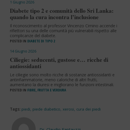
1 Giugno 2026
Diabete tipo 2 e comunità dello Sri Lanka:
quando la cura incontra l’inclusione
Il riconoscimento al professor Vincenzo Cimino accende i
riflettori su una delle comunità più vulnerabili rispetto alle
complicanze del diabete.
POSTED IN
DIABETE DI TIPO 2
14 Giugno 2026
Ciliegie: seducenti, gustose e… ricche di
antiossidanti
Le ciliegie sono molto ricche di sostanze antiossidanti e
antinfiammatorie, meno caloriche di altri frutti,
aumentano la diuresi e migliorano le funzioni intestinali.
POSTED IN
FIBRE, FRUTTA E VERDURA
Tags:
piedi
,
piede diabetico
,
xerosi
,
cura dei piedi
Dr. Claudio Fantauzzi