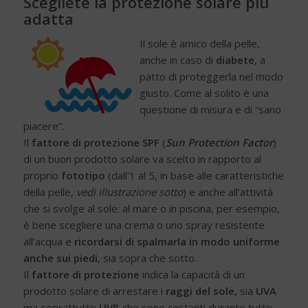
Scegliete la protezione solare più
adatta
Il sole è amico della pelle,
anche in caso di
diabete
, a
patto di proteggerla nel modo
giusto. Come al solito è una
questione di misura e di “sano
piacere”.
Il
fattore di protezione SPF
(
Sun Protection Factor
)
di un buon prodotto solare va scelto in rapporto al
proprio
fototipo
(dall’1 al 5, in base alle caratteristiche
della pelle,
vedi illustrazione sotto
) e anche all’attività
che si svolge al sole: al mare o in piscina, per esempio,
è bene scegliere una crema o uno spray resistente
all’acqua e
ricordarsi di spalmarla in modo uniforme
anche sui piedi
, sia sopra che sotto.
Il
fattore di protezione
indica la capacità di un
prodotto solare di arrestare i
raggi del sole,
sia
UVA
ma soprattutto
UVB
che sono costanti durante tutto