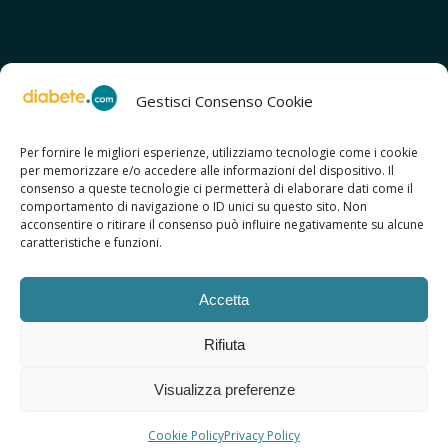
Gestisci Consenso Cookie
Per fornire le migliori esperienze, utilizziamo tecnologie come i cookie
per memorizzare e/o accedere alle informazioni del dispositivo. Il
SCOPRI ANCHE:
consenso a queste tecnologie ci permetterà di elaborare dati come il
> ilmiodiabete.com
comportamento di navigazione o ID unici su questo sito. Non
> casadiabete.it
acconsentire o ritirare il consenso può influire negativamente su alcune
> digitaldiabetes.srl
caratteristiche e funzioni.
> obesitalia.com
Accetta
Rifiuta
© 2026 Copyright - Diabete.com
Visualizza preferenze
Sitemap
Privacy Policy
Regolamento d’uso
Cookie Policy
Copyright
Credits
Cookie Policy
Privacy Policy