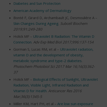
Diabetes and Sun Protection
American Academy of Dermatology
Bonté F, Girard D, Archambault JC, Desmoulière A –
Skin Changes During Ageing
.
Subcell Biochem
2019;91:249-280
Holick MF –
Ultraviolet B Radiation: The Vitamin D
Connection
.
Adv Exp Med Biol 2017;996:137-154
Gorman S, Lucas RM, et al –
Ultraviolet radiation,
vitamin D and the development of obesity,
metabolic syndrome and type-2 diabetes
.
Photochem Photobiol Sci 2017 Mar 16;16(3):362-
37
Holick MF –
Biological Effects of Sunlight, Ultraviolet
Radiation, Visible Light, Infrared Radiation and
Vitamin D for Health
.
Anticancer Res 2016
Mar;36(3):1345-5
Miller KM, Hart PH, et al –
Are low sun exposure