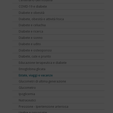
Centenario dell'insulina
COVID-19 e diabete
Diabete e obesità
Diabete, obesità e attività fisica
Diabete e celiachia
Diabete e ricerca
Diabete e sonno
Diabete e udito
Diabete e osteoporosi
Diabete, cute e prurito
Educazione terapeutica e diabete
Emoglobina glicata
Estate, viaggi e vacanze
Glucometri di ultima generazione
Glucometro
Ipoglicemia
Nutraceutici
Pressione - Ipertensione arteriosa
Unghie e onicopatie