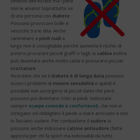
simbolo dell’estate ma i piedi
non le amano! Soprattutto se
di una persona con
diabete
.
Possono provocare bolle e
vesciche tra le dita. Anche
camminare a
piedi nudi
a
lungo non è consigliabile perché aumenta il rischio di
potersi procurare piccoli graffi o tagli; la
sabbia
inoltre
può diventare anche molto calda e procurarvi piccole
scottature
.
Ricordate che se il
diabete è di lunga data
possono
esserci problemi di
minore sensibilità
e quindi è
possibile non accorgersi di piccoli danni che però
possono poi diventare critici ai piedi. Indossate
sempre
scarpe comode e confortevoli
, che non vi
stringano od obblighino il piede a stare arricciato e non
lo facciano sudare. Per combattere il
sudore
si
possono anche indossare
calzine antisudore
(fatte
apposta per chi fa sport ma indossabili da tutti).