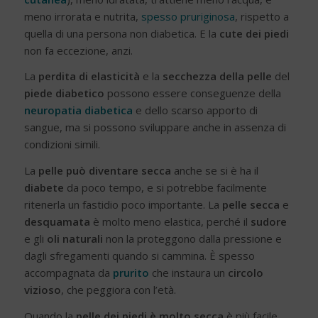
meno irrorata e nutrita,
spesso pruriginosa
, rispetto a
quella di una persona non diabetica. E la
cute dei piedi
non fa eccezione, anzi.
La
perdita di elasticità
e la
secchezza della pelle
del
piede diabetico
possono essere conseguenze della
neuropatia diabetica
e dello scarso apporto di
sangue, ma si possono sviluppare anche in assenza di
condizioni simili.
La
pelle può diventare secca
anche se si è ha il
diabete
da poco tempo, e si potrebbe facilmente
ritenerla un fastidio poco importante. La
pelle secca
e
desquamata
è molto meno elastica, perché il
sudore
e gli
oli naturali
non la proteggono dalla pressione e
dagli sfregamenti quando si cammina. È spesso
accompagnata da
prurito
che instaura un
circolo
vizioso
, che peggiora con l’età.
Quando la
pelle dei piedi è molto secca
è più facile