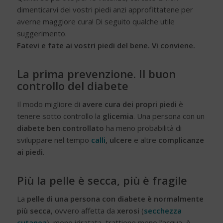
dimenticarvi dei vostri piedi anzi approfittatene per
averne maggiore cura! Di seguito qualche utile
suggerimento.
Fatevi e fate ai vostri piedi del bene. Vi conviene.
La prima prevenzione. Il buon
controllo del diabete
Il modo migliore di
avere cura dei propri piedi
è
tenere sotto controllo la
glicemia
. Una persona con un
diabete ben controllato
ha meno probabilità di
sviluppare nel tempo
calli
, ulcere
e altre
complicanze
ai piedi
.
Più la pelle è secca, più è fragile
La
pelle di una persona con diabete è normalmente
più secca
, ovvero affetta da
xerosi
(
secchezza
cutanea
), meno idratata, trattiene meno l’acqua, è