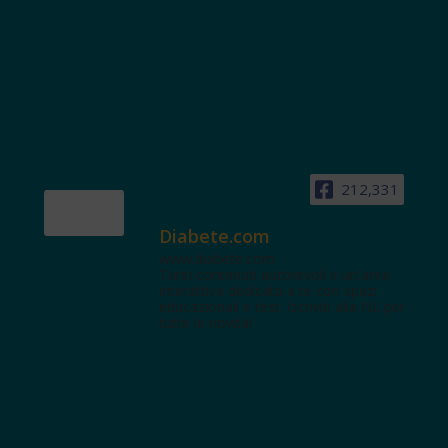
212,331
Diabete.com
www.diabete.com
Tanti contenuti autorevoli e un'area
interattiva dedicata a te con spazi
educazionali e test. Iscriviti alla NL per
tutte le novità!