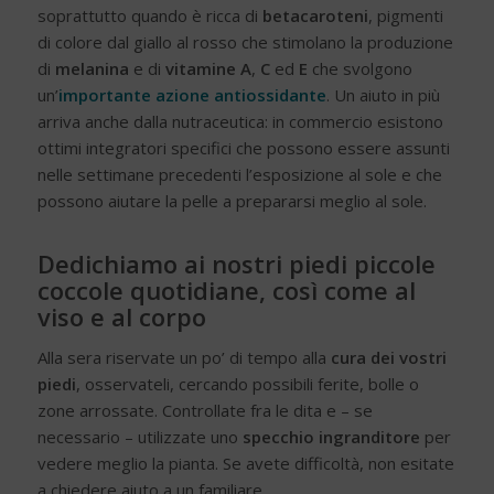
soprattutto quando è ricca di
betacaroteni
, pigmenti
di colore dal giallo al rosso che stimolano la produzione
di
melanina
e di
vitamine A
,
C
ed
E
che svolgono
un’
importante azione antiossidante
. Un aiuto in più
arriva anche dalla nutraceutica: in commercio esistono
ottimi integratori specifici che possono essere assunti
nelle settimane precedenti l’esposizione al sole e che
possono aiutare la pelle a prepararsi meglio al sole.
Dedichiamo ai nostri piedi piccole
coccole quotidiane, così come al
viso e al corpo
Alla sera riservate un po’ di tempo alla
cura dei vostri
piedi
, osservateli, cercando possibili ferite, bolle o
zone arrossate. Controllate fra le dita e – se
necessario – utilizzate uno
specchio ingranditore
per
vedere meglio la pianta. Se avete difficoltà, non esitate
a chiedere aiuto a un familiare.