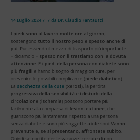
/
/
14 Luglio 2024
da
Dr. Claudio Fantauzzi
I
piedi sono al lavoro molte ore al giorno
,
sostengono
tutto il nostro peso e spesso anche di
più
. Pur essendo il mezzo di trasporto più importante
– diciamolo –
spesso non li trattiamo con la dovuta
attenzione
. E
i piedi della persona con diabete sono
più fragili
e hanno bisogno di maggiori cure, per
prevenire le possibili complicanze (
piede diabetico
).
La
secchezza della cute
(
xerosi
), la perdita
progressiva della sensibilità
e i
disturbi della
circolazione
(
ischemia
) possono portare più
facilmente alla comparsa di
lesioni cutanee
, che
guariscono più lentamente rispetto a una persona
senza diabete e sono più soggette a infezioni.
Vanno
prevenute e, se si presentano, affrontate subito
.
Quindi se partite per le vacanze, cercate di non