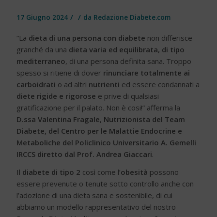
/
/
17 Giugno 2024
da
Redazione Diabete.com
“La
dieta di una persona con diabete
non differisce
granché da una
dieta varia ed equilibrata, di tipo
mediterraneo
, di una persona definita sana. Troppo
spesso si ritiene di dover
rinunciare totalmente ai
carboidrati
o ad altri
nutrienti
ed essere condannati a
diete rigide e rigorose
e prive di qualsiasi
gratificazione per il palato. Non è cosi!” afferma la
D.ssa Valentina Fragale
,
Nutrizionista del Team
Diabete, del Centro per le Malattie Endocrine e
Metaboliche del Policlinico Universitario A. Gemelli
IRCCS diretto dal Prof. Andrea Giaccari
.
Il
diabete di tipo 2
così come l’
obesità
possono
essere prevenute o tenute sotto controllo anche con
l’adozione di una dieta sana e sostenibile, di cui
abbiamo un modello rappresentativo del nostro