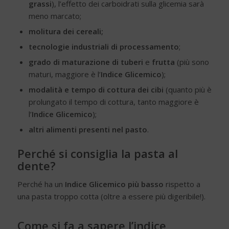
grassi
), l’effetto dei carboidrati sulla glicemia sarà
meno marcato;
molitura dei cereali;
tecnologie industriali di processamento
;
grado di
maturazione di tuberi
e
frutta
(più sono
maturi, maggiore è l’
Indice Glicemico
);
modalità e tempo di cottura
dei cibi
(quanto più è
prolungato il tempo di cottura, tanto maggiore è
l’
Indice Glicemico
);
altri alimenti presenti nel pasto
.
Perché si consiglia la pasta al
dente?
Perché ha un
Indice Glicemico
più basso
rispetto a
una pasta troppo cotta (oltre a essere più digeribile!).
Come si fa a sapere l’indice