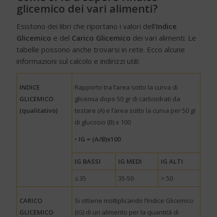
glicemico dei vari alimenti?
Esistono dei libri che riportano i valori dell’
Indice
Glicemico
e del
Carico Glicemico
dei vari alimenti. Le
tabelle possono anche trovarsi in rete. Ecco alcune
informazioni sul calcolo e indirizzi utili:
INDICE
Rapporto tra l’area sotto la curva di
GLICEMICO
glicemia dopo 50 gr di carboidrati da
(qualitativo)
testare (A) e l’area sotto la curva per 50 gr
di glucosio (B) x 100
• IG = (A/B)x100
IG BASSI
IG MEDI
IG ALTI
≤ 35
35-50
> 50
CARICO
Si ottiene moltiplicando l’Indice Glicemico
GLICEMICO
(IG) di un alimento per la quantità di