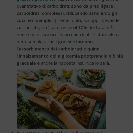
quantitativo di carboidrati:
sono da prediligere i
carboidrati complessi
,
riducendo al minimo gli
zuccheri semplici
(creme, dolci, sciroppi, bevande
zuccherate, etc), a massimo il 10% del totale. È
bene non dissociare i macronutrienti: è stato visto –
per esempio – che i
grassi
ritardano
l’assorbimento dei carboidrati e quindi
l’innalzamento della glicemia postprandiale è più
graduale
e anche la risposta insulinica lo sarà.
Attenzione ai
grassi
che si utilizzano: per i