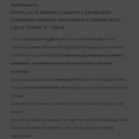
Nutrizionista
Centro per le Malattie Endocrine e Metaboliche
Fondazione Policlinico Universitario A. Gemelli IRCCS
L.go A. Gemelli, 8 – Roma
La D.ssa
Valentina Fragale
studia Scienze dell’alimentazione e
nutrizione umana all’Università degli Studi di Perugia, dove si laurea
nel 2016 con una tesi dal titolo “
Diabete in gravidanza e gravidanza
nel diabete: intervento nutrizionale e potenziale ruolo della
tecnologia
”.
Qui acquisisce abilità nel
counting dei CHO
sotto l’esperta guida della
Prof.ssa
Francesca Porcellati
, diabetologa e docente dell’Università di
Perugia.
Studia Nutrición humana y dietética all’Universidad Complutense de
Madrid.
Socia SID dal 2018, partecipa ai convegni nazionali di diabetologia e alla
Giornata Mondiale del Diabete, oltre che ai seminari in ambito
nutrizionale.