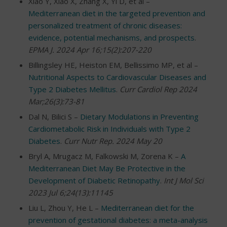
Xiao Y, Xiao X, Zhang X, Yi D, et al –
Mediterranean diet in the targeted prevention and
personalized treatment of chronic diseases:
evidence, potential mechanisms, and prospects
.
EPMA J. 2024 Apr 16;15(2):207-220
Billingsley HE, Heiston EM, Bellissimo MP, et al –
Nutritional Aspects to Cardiovascular Diseases and
Type 2 Diabetes Mellitus
.
Curr Cardiol Rep 2024
Mar;26(3):73-81
Dal N, Bilici S –
Dietary Modulations in Preventing
Cardiometabolic Risk in Individuals with Type 2
Diabetes
.
Curr Nutr Rep. 2024 May 20
Bryl A, Mrugacz M, Falkowski M, Zorena K –
A
Mediterranean Diet May Be Protective in the
Development of Diabetic Retinopathy
.
Int J Mol Sci
2023 Jul 6;24(13):11145
Liu L, Zhou Y, He L –
Mediterranean diet for the
prevention of gestational diabetes: a meta-analysis