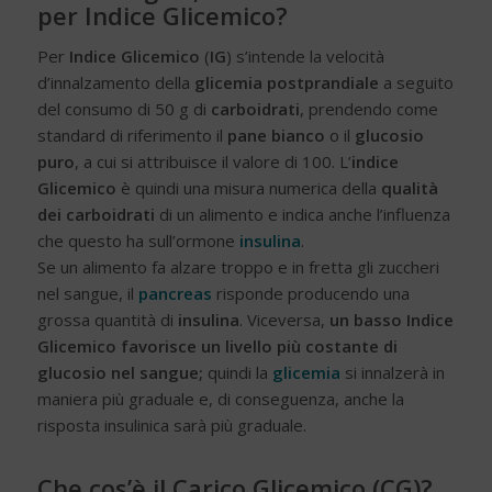
per Indice Glicemico?
Per
Indice Glicemico
(
IG
) s’intende la velocità
d’innalzamento della
glicemia postprandiale
a seguito
del consumo di 50 g di
carboidrati
, prendendo come
standard di riferimento il
pane bianco
o il
glucosio
puro
, a cui si attribuisce il valore di 100. L’
indice
Glicemico
è quindi una misura numerica della
qualità
dei carboidrati
di un alimento e indica anche l’influenza
che questo ha sull’ormone
insulina
.
Se un alimento fa alzare troppo e in fretta gli zuccheri
nel sangue, il
pancreas
risponde producendo una
grossa quantità di
insulina
. Viceversa,
un basso Indice
Glicemico favorisce un livello più costante di
glucosio nel sangue;
quindi la
glicemia
si innalzerà in
maniera più graduale e, di conseguenza, anche la
risposta insulinica sarà più graduale.
Che cos’è il Carico Glicemico (CG)?