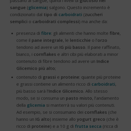
passano al sangue, quindi i livelli di
glucosio nel
sangue
(
glicemia
) salgono. Questo incremento è
condizionato dal
tipo di
carboidrati
(
zuccheri
semplici
o
carboidrati complessi
) ma anche da:
presenza di
fibre
: gli alimenti che hanno molte
fibre
,
come il
pane integrale
, le
lenticchie
o l’
orzo
tendono ad avere un
IG più basso
. Il pane raffinato,
bianco, i
cornflakes
e altri cibi più elaborati a minor
contenuto di fibre tendono ad avere un
Indice
Glicemico più alto
;
contenuto di
grassi
e
proteine
: quante più proteine
e grassi contiene un alimento ricco di
carboidrati
,
più basso sarà l’
Indice Glicemico
. Allo stesso
modo, se si consuma un
pasto misto
, l’andamento
della
glicemia
si manterrà su valori più contenuti.
Ad esempio, se si consumano dei
cornflakes
(che
hanno un
IG alto
) insieme allo
yogurt greco
(che è
ricco di
proteine
) e a 10 g di
frutta secca
(ricca di