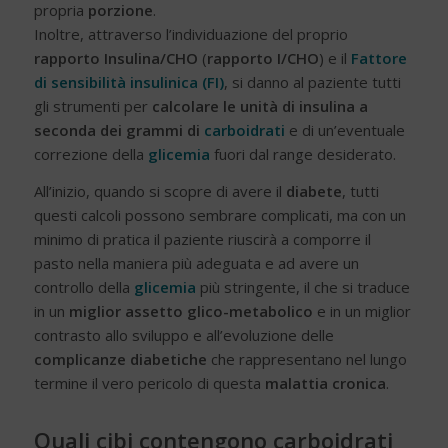
propria
porzione
.
Inoltre, attraverso l’individuazione del proprio
rapporto Insulina/CHO
(
rapporto I/CHO
) e il
Fattore
di sensibilità insulinica (FI)
, si danno al paziente tutti
gli strumenti per
calcolare le unità di insulina a
seconda dei grammi di
carboidrati
e di un’eventuale
correzione della
glicemia
fuori dal range desiderato.
All’inizio, quando si scopre di avere il
diabete
, tutti
questi calcoli possono sembrare complicati, ma con un
minimo di pratica il paziente riuscirà a comporre il
pasto nella maniera più adeguata e ad avere un
controllo della
glicemia
più stringente, il che si traduce
in un
miglior assetto glico-metabolico
e in un miglior
contrasto allo sviluppo e all’evoluzione delle
complicanze diabetiche
che rappresentano nel lungo
termine il vero pericolo di questa
malattia cronica
.
Quali cibi contengono carboidrati