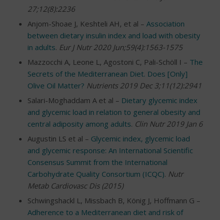
27;12(8):2236
Anjom-Shoae J, Keshteli AH, et al –
Association
between dietary insulin index and load with obesity
in adults
.
Eur J Nutr 2020 Jun;59(4):1563-1575
Mazzocchi A, Leone L, Agostoni C, Pali-Schöll I –
The
Secrets of the Mediterranean Diet. Does [Only]
Olive Oil Matter?
Nutrients 2019 Dec 3;11(12):2941
Salari-Moghaddam A et al –
Dietary glycemic index
and glycemic load in relation to general obesity and
central adiposity among adults
.
Clin Nutr 2019 Jan 6
Augustin LS et al –
Glycemic index, glycemic load
and glycemic response: An International Scientific
Consensus Summit from the International
Carbohydrate Quality Consortium (ICQC)
.
Nutr
Metab Cardiovasc Dis (2015)
Schwingshackl L, Missbach B, König J, Hoffmann G –
Adherence to a Mediterranean diet and risk of