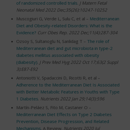
of randomized controlled trials
.
J Matern Fetal
Neonatal Med 2022 Dec;35(26):10247-10252
Muscogiuri G, Verde L, Sulu C, et al –
Mediterranean
Diet and Obesity-related Disorders: What is the
Evidence?
Curr Obes Rep. 2022 Dec;11(4):287-304
Ozsoy S, Sultanoglu N, Sanlidag T –
The role of
Mediterranean diet and gut microbiota in type-2
diabetes mellitus associated with obesity
(diabesity)
.
J Prev Med Hyg 2022 Oct 17;63(2 Suppl
3):E87-E92
Antoniotti V, Spadaccini D, Ricotti R, et al –
Adherence to the Mediterranean Diet Is Associated
with Better Metabolic Features in Youths with Type
1 Diabetes
.
Nutrients 2022 Jan 29;14(3):596
Martín-Peláez S, Fito M, Castaner O –
Mediterranean Diet Effects on Type 2 Diabetes
Prevention, Disease Progression, and Related
Mechanisms
. A Review.
Nutrients 2020 Jul