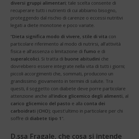
diversi gruppi alimentari
; tale scelta consente di
recuperare tutti i nutrienti di cui abbiamo bisogno,
proteggendo dal rischio di carenze o eccessi nutritivi
legati a diete monotone e poco variate.
“
Dieta significa modo di vivere
,
stile di vita
con
particolare riferimento al modo di nutrirsi, all’attività
fisica e all’assenza o limitazione di
fumo
e di
superalcolici
. Si tratta di
buone abitudini
che
dovrebbero essere integrate nella vita di tutti i giorni;
piccoli accorgimenti che, sommati, producono un
grandissimo giovamento in termini di salute. Tra
questi, il soggetto con diabete deve porre particolare
attenzione anche all’
indice glicemico
degli alimenti
, al
carico glicemico
del pasto
e alla
conta dei
carboidrati
(
CHO
); quest’ultimo in particolare per chi
soffre di
diabete tipo 1
”.
D.ssa Fragale, che cosa si intende