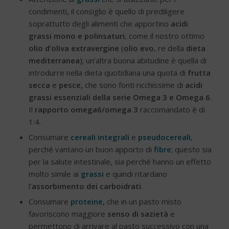
condimenti, il consiglio è quello di prediligere
soprattutto degli alimenti che apportino
acidi
grassi mono e polinsaturi
, come il nostro ottimo
olio d’oliva extravergine
(
olio evo
, re della
dieta
mediterranea
); un’altra buona abitudine è quella di
introdurre nella dieta quotidiana una quota di
frutta
secca
e
pesce,
che sono fonti ricchissime di
acidi
grassi essenziali della serie Omega 3 e Omega 6
.
Il
rapporto omega6/omega 3
raccomandato è di
1:4.
Consumare
cereali integrali
e
pseudocereali
,
perché vantano un buon apporto di
fibre
; questo sia
per la salute intestinale, sia perché hanno un effetto
molto simile ai
grassi
e quindi ritardano
l’
assorbimento dei carboidrati
.
Consumare
proteine
,
che in un pasto misto
favoriscono maggiore
senso di sazietà
e
permettono di arrivare al pasto successivo con una