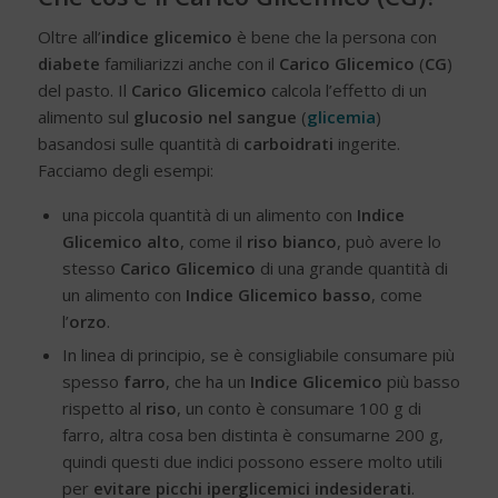
Oltre all’
indice glicemico
è bene che la persona con
diabete
familiarizzi anche con il
Carico Glicemico
(
CG
)
del pasto. Il
Carico Glicemico
calcola l’effetto di un
alimento sul
glucosio nel sangue
(
glicemia
)
basandosi sulle quantità di
carboidrati
ingerite.
Facciamo degli esempi:
una piccola quantità di un alimento con
Indice
Glicemico
alto
, come il
riso bianco
, può avere lo
stesso
Carico Glicemico
di una grande quantità di
un alimento con
Indice Glicemico basso
, come
l’
orzo
.
In linea di principio, se è consigliabile consumare più
spesso
farro
, che ha un
Indice Glicemico
più basso
rispetto al
riso
, un conto è consumare 100 g di
farro, altra cosa ben distinta è consumarne 200 g,
quindi questi due indici possono essere molto utili
per
evitare picchi iperglicemici indesiderati
.