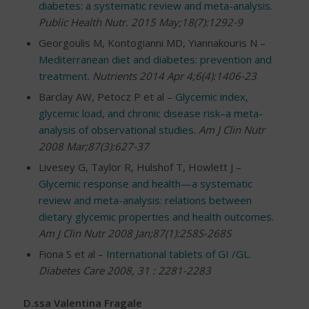
diabetes: a systematic review and meta-analysis
.
Public Health Nutr. 2015 May;18(7):1292-9
Georgoulis M, Kontogianni MD, Yiannakouris N –
Mediterranean diet and diabetes: prevention and
treatment
.
Nutrients 2014 Apr 4;6(4):1406-23
Barclay AW, Petocz P et al –
Glycemic index,
glycemic load, and chronic disease risk–a meta-
analysis of observational studies
.
Am J Clin Nutr
2008 Mar;87(3):627-37
Livesey G, Taylor R, Hulshof T, Howlett J –
Glycemic response and health—a systematic
review and meta-analysis: relations between
dietary glycemic properties and health outcomes
.
Am J Clin Nutr 2008 Jan;87(1):258S-268S
Fiona S et al –
International tablets of GI /GL
.
Diabetes Care 2008, 31 : 2281-2283
D.ssa Valentina Fragale