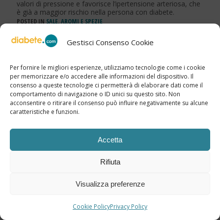
valori di pressione e favorisce l’ipertensione arteriosa, che
è già a maggior rischio nella persona con diabete.
POSTED IN
SALE, AROMI E SPEZIE
30 Giugno 2026
Gestisci Consenso Cookie
Pomodoro: ricco di licopene protegge da
diabete e obesità
Per fornire le migliori esperienze, utilizziamo tecnologie come i cookie
per memorizzare e/o accedere alle informazioni del dispositivo. Il
Nuove review hanno riconfermato che il licopene
consenso a queste tecnologie ci permetterà di elaborare dati come il
protegge dallo stress ossidativo e dal rischio
comportamento di navigazione o ID unici su questo sito. Non
cardiovascolare, aumentato nella persona con diabete di
acconsentire o ritirare il consenso può influire negativamente su alcune
tipo 2 e sovrappeso / obesità.
caratteristiche e funzioni.
POSTED IN
FIBRE, FRUTTA E VERDURA
Accetta
Tags:
alimentazione
,
dieta
,
indice glicemico
,
carico
glicemico
Rifiuta
Visualizza preferenze
Redazione Diabete.com
Cookie Policy
Privacy Policy